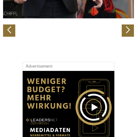
zu können und die Zugriffe auf unsere Website zu
analysieren. Außerdem geben wir Informationen zu Ihrer
Verwendung unserer Website an unsere Partner für
soziale Medien, Werbung und Analysen weiter. Unsere
Partner führen diese Informationen möglicherweise mit
weiteren Daten zusammen, die Sie ihnen bereitgestellt
haben oder die sie im Rahmen Ihrer Nutzung der Dienste
gesammelt haben.
Advertisement