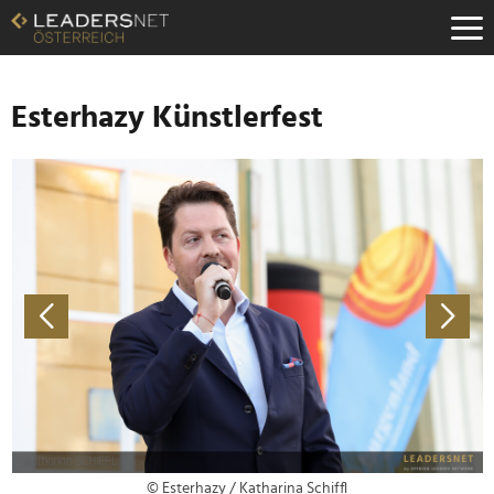
Zum
Inhalt
Zur
Fußzeilen-
Navigation
Esterhazy Künstlerfest
Zur
Hauptnavigation
© Esterhazy / Katharina Schiffl