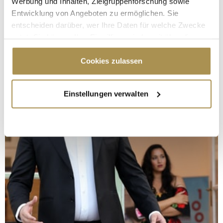
Werbung und Inhalten, Zielgruppenforschung sowie
Entwicklung von Angeboten zu ermöglichen. Sie
entscheiden darüber, wer Ihre Daten für welche Zwecke
nutzt. Sie können Ihre Einwilligung jederzeit über die
Cookie-Erklärung oder durch Klicken auf das Privacy
Trigger Symbol ändern oder widerrufen
Cookies zulassen
Wenn Sie es erlauben, würden wir auch gerne:
Einstellungen verwalten
Informationen über Ihre geografische Lage
erfassen, welche bis auf einige Meter genau sein
können
Ihr Gerät durch aktives Scannen nach
bestimmten Merkmalen (Fingerprinting) identifizieren
Erfahren Sie mehr darüber, wie Ihre persönlichen Daten
verarbeitet werden, und legen Sie Ihre Präferenzen im
Abschnitt Einzelheiten
fest.
Wir verwenden Cookies, um Inhalte und Anzeigen zu
personalisieren, Funktionen für soziale Medien anbieten