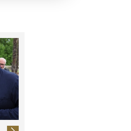
 führen diese Informationen
ie im Rahmen Ihrer Nutzung