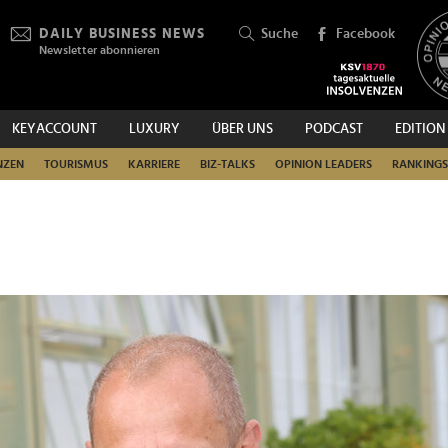
DAILY BUSINESS NEWS
Suche
Facebook
Newsletter abonnieren
KEYACCOUNT
LUXURY
ÜBER UNS
PODCAST
EDITION
SUCHEN
NZEN
TOURISMUS
KARRIERE
BIZ-TALKS
OPINION LEADERS
RANKINGS