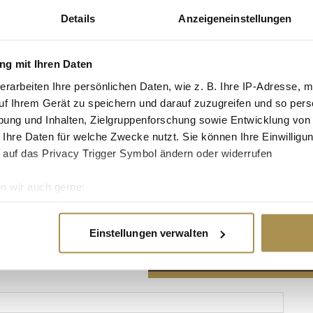
Details
Anzeigeneinstellungen
g mit Ihren Daten
erarbeiten Ihre persönlichen Daten, wie z. B. Ihre IP-Adresse, m
Advertisement
uf Ihrem Gerät zu speichern und darauf zuzugreifen und so pers
ung und Inhalten, Zielgruppenforschung sowie Entwicklung von
 Ihre Daten für welche Zwecke nutzt. Sie können Ihre Einwilligun
 auf das Privacy Trigger Symbol ändern oder widerrufen
n wir auch gerne:
re geografische Lage erfassen, welche bis auf einige Meter gen
es Scannen nach bestimmten Merkmalen (Fingerprinting) identifi
Einstellungen verwalten
ie Ihre persönlichen Daten verarbeitet werden, und legen Sie I
nhalte und Anzeigen zu personalisieren, Funktionen für soziale
Website zu analysieren. Außerdem geben wir Informationen zu I