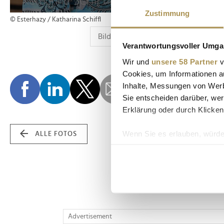
Zustimmung
© Esterhazy / Katharina Schiffl
Verantwortungsvoller Umgan
Wir und
unsere 58 Partner
v
Cookies, um Informationen a
Inhalte, Messungen von Werb
Sie entscheiden darüber, wer
Erklärung oder durch Klicken
Wenn Sie es erlauben, würde
ALLE FOTOS
Informationen über Ih
Ihr Gerät durch aktiv
Erfahren Sie mehr darüber, w
Einzelheiten
fest.
Wir verwenden Cookies, um I
Advertisement
und die Zugriffe auf unsere 