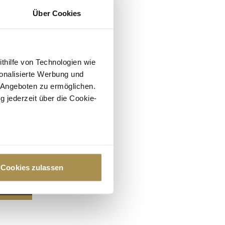
Über Cookies
ithilfe von Technologien wie
onalisierte Werbung und
 Angeboten zu ermöglichen.
g jederzeit über die Cookie-
au sein können
zieren
Cookies zulassen
hre Präferenzen im
Abschnitt
 Medien anbieten zu können
hrer Verwendung unserer