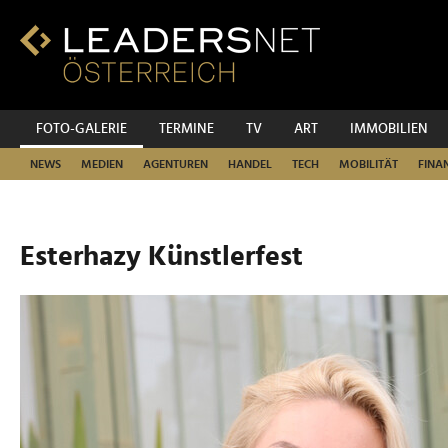
Zum
Inhalt
Zur
Fußzeilen-
Navigation
Zur
FOTO-GALERIE
TERMINE
TV
ART
IMMOBILIEN
Hauptnavigation
NEWS
MEDIEN
AGENTUREN
HANDEL
TECH
MOBILITÄT
FINA
Esterhazy Künstlerfest