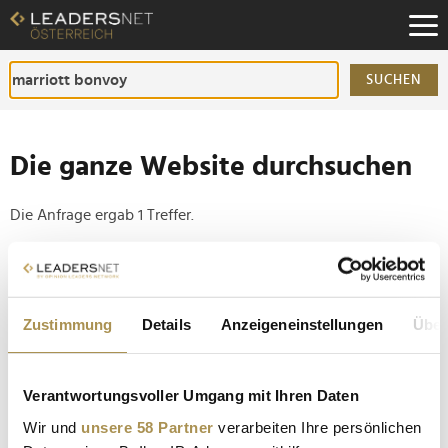
Zum
Inhalt
Zur
Fußzeilen-
SUCHEN
Navigation
Zur
Hauptnavigation
Die ganze Website durchsuchen
Die Anfrage ergab 1 Treffer.
Tipp
Seiten suchen, die genau diese Wortgruppe enthalten:
Zustimmung
Details
Anzeigeneinstellungen
Über
Setzen Sie die gesuchten Wörter zwischen
Anführungszeichen: zb "Vorname Nachname".
Verantwortungsvoller Umgang mit Ihren Daten
Top-Neueröffnungen internationaler Luxus-Hotels
Wir und
unsere 58 Partner
verarbeiten Ihre persönlichen
2024