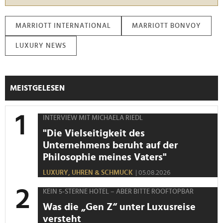
MARRIOTT INTERNATIONAL
MARRIOTT BONVOY
LUXURY NEWS
MEISTGELESEN
INTERVIEW MIT MICHAELA RIEDL
"Die Vielseitigkeit des
Unternehmens beruht auf der
Philosophie meines Vaters"
LUXURY,
UHREN & SCHMUCK
| 05.08.2026
KEIN 5-STERNE HOTEL – ABER BITTE ROOFTOPBAR
Was die „Gen Z“ unter Luxusreise
versteht