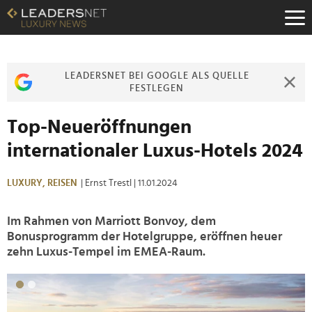
Zum
Inhalt
Zur
Fußzeilen-
Navigation
LEADERSNET BEI GOOGLE ALS QUELLE
Zur
FESTLEGEN
Hauptnavigation
Top-Neueröffnungen
internationaler Luxus-Hotels 2024
LUXURY,
REISEN
| Ernst Trestl
| 11.01.2024
Im Rahmen von Marriott Bonvoy, dem
Bonusprogramm der Hotelgruppe, eröffnen heuer
zehn Luxus-Tempel im EMEA-Raum.
>