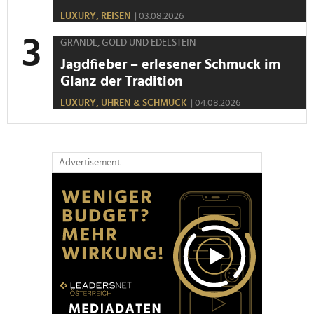
LUXURY,
REISEN
| 03.08.2026
GRANDL, GOLD UND EDELSTEIN
Jagdfieber – erlesener Schmuck im
Glanz der Tradition
LUXURY,
UHREN & SCHMUCK
| 04.08.2026
Advertisement