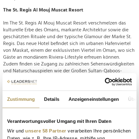
The St. Regis Al Mouj Muscat Resort
Im The St. Regis Al Mouj Muscat Resort verschmelzen das
kulturelle Erbe des Omans, markante Architektur sowie die
geschätzten Rituale und der typische Glamour der Marke St.
Regis. Das neue Hotel befindet sich im urbanen Hafenviertel
von Maskat, einem der exklusivsten Viertel im Oman, wo sich
Gäste an mondänem Riviera-Lifestyle erfreuen können.
Zudem finden sie Zugang zu zahlreichen Sehenswürdigkeiten
und Naturschauspielen wie der Großen Sultan-Qaboos-
Moschee, dem Al Hajar Gebirge und den Daymaniyat Inseln.
Bei der geschwungenen Architektur der 250 hochwertig
ausgestatteten Zimmer und Suiten des Hotels sowie bei der
Innenausstattung ließen sich die Designer vom Stil einer
Zustimmung
Details
Anzeigeneinstellungen
Über
Superyacht inspirieren. Es vereint die umliegende Landschaft,
das kulturelle Erbe des Sultanats und die Faszination des
Golfs von Oman und schafft so den Inbegriff des modernen
Verantwortungsvoller Umgang mit Ihren Daten
Wohnens am Wasser.
Wir und
unsere 58 Partner
verarbeiten Ihre persönlichen
Daten, wie z. B. Ihre IP-Adresse, mithilfe von