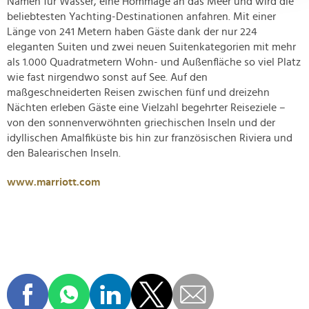
Namen für Wasser, eine Hommage an das Meer und wird die
Abschnitt Einzelheiten
fest.
beliebtesten Yachting-Destinationen anfahren. Mit einer
Länge von 241 Metern haben Gäste dank der nur 224
Wir verwenden Cookies, um Inhalte und Anzeigen zu
eleganten Suiten und zwei neuen Suitenkategorien mit mehr
personalisieren, Funktionen für soziale Medien anbieten
als 1.000 Quadratmetern Wohn- und Außenfläche so viel Platz
zu können und die Zugriffe auf unsere Website zu
wie fast nirgendwo sonst auf See. Auf den
analysieren. Außerdem geben wir Informationen zu Ihrer
maßgeschneiderten Reisen zwischen fünf und dreizehn
Nächten erleben Gäste eine Vielzahl begehrter Reiseziele –
Verwendung unserer Website an unsere Partner für
von den sonnenverwöhnten griechischen Inseln und der
soziale Medien, Werbung und Analysen weiter. Unsere
idyllischen Amalfiküste bis hin zur französischen Riviera und
Partner führen diese Informationen möglicherweise mit
den Balearischen Inseln.
weiteren Daten zusammen, die Sie ihnen bereitgestellt
haben oder die sie im Rahmen Ihrer Nutzung der Dienste
www.marriott.com
gesammelt haben.