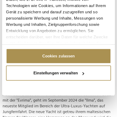
Technologien wie Cookies, um Informationen auf Ihrem
Gerät zu speichern und darauf zuzugreifen und so
personalisierte Werbung und Inhalte, Messungen von
Werbung und Inhalten, Zielgruppenforschung sowie
Entwicklung von Angeboten zu ermöglichen. Sie
entscheiden darüber, wer Ihre Daten für welche Zwecke
nutzt. Sie können Ihre Einwilligung jederzeit über die
Cookie-Erklärung oder durch Klicken auf das Privacy
Trigger Symbol ändern oder widerrufen
Cookies zulassen
Wenn Sie es erlauben, würden wir auch gerne:
Maßgeschneiderte Luxusreisen auf der "Ilma", einer Ultra-Luxus-Yacht aus der The
Einstellungen verwalten
Ritz-Carlton Yacht Collection © Marriott International
Informationen über Ihre geografische Lage
erfassen, welche bis auf einige Meter genau sein
Ilma, The Ritz-Carlton Yacht Collection
können
Ihr Gerät durch aktives Scannen nach
Nach dem Debüt der The Ritz-Carlton Yacht Collection 2022
mit der "Evrima", geht im September 2024 die "Ilma", das
bestimmten Merkmalen (Fingerprinting) identifizieren
neueste Mitglied im Bereich der Ultra-Luxus-Yachten auf
Erfahren Sie mehr darüber, wie Ihre persönlichen Daten
Jungfernfahrt. Die neue Yacht ist getreu ihrem maltesischen
verarbeitet werden, und legen Sie Ihre Präferenzen im