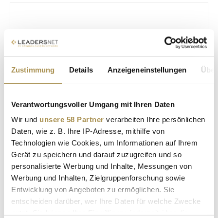
Zustimmung
Details
Anzeigeneinstellungen
Über
* Pflichtfelder.
ABSENDEN
Verantwortungsvoller Umgang mit Ihren Daten
Wir und
unsere 58 Partner
verarbeiten Ihre persönlichen
LEADERSNET.TV
Daten, wie z. B. Ihre IP-Adresse, mithilfe von
Technologien wie Cookies, um Informationen auf Ihrem
LAUTSCHALTEN
Gerät zu speichern und darauf zuzugreifen und so
personalisierte Werbung und Inhalte, Messungen von
Werbung und Inhalten, Zielgruppenforschung sowie
Entwicklung von Angeboten zu ermöglichen. Sie
entscheiden darüber, wer Ihre Daten für welche Zwecke
nutzt. Sie können Ihre Einwilligung jederzeit über die