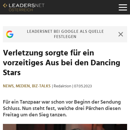
Zum
Inhalt
Zur
Fußzeilen-
Navigation
LEADERSNET BEI GOOGLE ALS QUELLE
Zur
FESTLEGEN
Hauptnavigation
Verletzung sorgte für ein
vorzeitiges Aus bei den Dancing
Stars
NEWS,
MEDIEN,
BIZ-TALKS
| Redaktion
| 07.05.2023
Für ein Tanzpaar war schon vor Beginn der Sendung
Schluss. Nun steht fest, welche drei Pärchen diesen
Freitag um den Sieg tanzen.
>