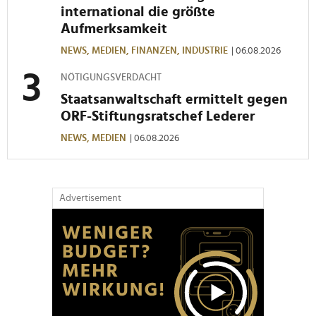
soziale Medien, Werbung und Analysen weiter. Unsere
international die größte
Partner führen diese Informationen möglicherweise mit
Aufmerksamkeit
weiteren Daten zusammen, die Sie ihnen bereitgestellt
NEWS,
MEDIEN,
FINANZEN,
INDUSTRIE
| 06.08.2026
haben oder die sie im Rahmen Ihrer Nutzung der Dienste
gesammelt haben.
NÖTIGUNGSVERDACHT
Staatsanwaltschaft ermittelt gegen
ORF-Stiftungsratschef Lederer
NEWS,
MEDIEN
| 06.08.2026
Advertisement