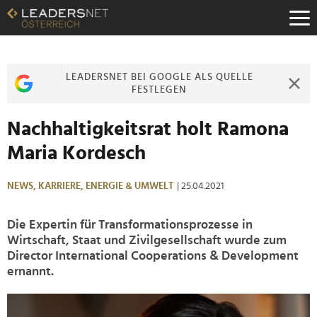
Zum
Inhalt
Zur
Fußzeilen-
Navigation
LEADERSNET BEI GOOGLE ALS QUELLE
Zur
FESTLEGEN
Hauptnavigation
Nachhaltigkeitsrat holt Ramona
Maria Kordesch
NEWS,
KARRIERE,
ENERGIE & UMWELT
| 25.04.2021
Die Expertin für Transformationsprozesse in
Wirtschaft, Staat und Zivilgesellschaft wurde zum
Director International Cooperations & Development
ernannt.
>