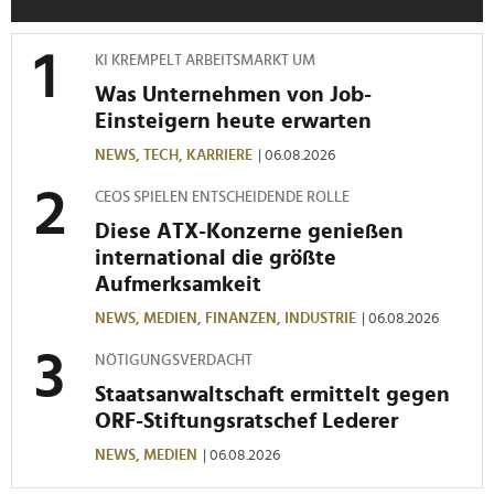
zu können und die Zugriffe auf unsere Website zu
analysieren. Außerdem geben wir Informationen zu Ihrer
KI KREMPELT ARBEITSMARKT UM
Verwendung unserer Website an unsere Partner für
Was Unternehmen von Job-
soziale Medien, Werbung und Analysen weiter. Unsere
Einsteigern heute erwarten
Partner führen diese Informationen möglicherweise mit
weiteren Daten zusammen, die Sie ihnen bereitgestellt
NEWS,
TECH,
KARRIERE
| 06.08.2026
haben oder die sie im Rahmen Ihrer Nutzung der Dienste
CEOS SPIELEN ENTSCHEIDENDE ROLLE
gesammelt haben.
Diese ATX-Konzerne genießen
international die größte
Aufmerksamkeit
NEWS,
MEDIEN,
FINANZEN,
INDUSTRIE
| 06.08.2026
NÖTIGUNGSVERDACHT
Staatsanwaltschaft ermittelt gegen
ORF-Stiftungsratschef Lederer
NEWS,
MEDIEN
| 06.08.2026