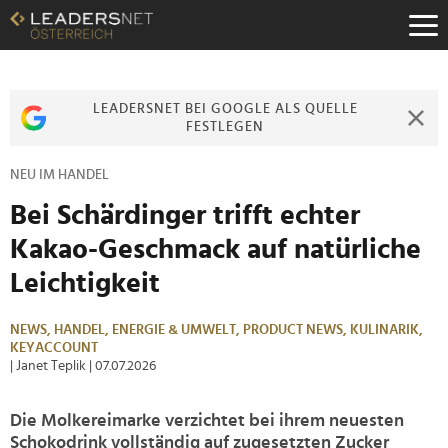
Zum
Inhalt
Zur
Fußzeilen-
Navigation
LEADERSNET BEI GOOGLE ALS QUELLE
Zur
FESTLEGEN
Hauptnavigation
NEU IM HANDEL
Bei Schärdinger trifft echter
Kakao-Geschmack auf natürliche
Leichtigkeit
NEWS,
HANDEL,
ENERGIE & UMWELT,
PRODUCT NEWS,
KULINARIK,
KEYACCOUNT
| Janet Teplik
| 07.07.2026
Die Molkereimarke verzichtet bei ihrem neuesten
Schokodrink vollständig auf zugesetzten Zucker