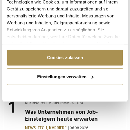
Technologien wie Cookies, um Informationen auf Ihrem
Gerät zu speichern und darauf zuzugreifen und so
personalisierte Werbung und Inhalte, Messungen von
Werbung und Inhalten, Zielgruppenforschung sowie
Entwicklung von Angeboten zu ermöglichen. Sie
entscheiden darüber, wer Ihre Daten für welche Zwecke
nutzt. Sie können Ihre Einwilligung jederzeit über die
Peter & Paul - "Wald, Wild und Wirtschaft –
Cookie-Erklärung oder durch Klicken auf das Privacy
Verantwortung für die Zukunft"
Trigger Symbol ändern oder widerrufen
Cookies zulassen
Wenn Sie es erlauben, würden wir auch gerne:
Einstellungen verwalten
Informationen über Ihre geografische Lage
MEISTGELESEN
erfassen, welche bis auf einige Meter genau sein
können
Ihr Gerät durch aktives Scannen nach
KI KREMPELT ARBEITSMARKT UM
bestimmten Merkmalen (Fingerprinting) identifizieren
Was Unternehmen von Job-
Erfahren Sie mehr darüber, wie Ihre persönlichen Daten
Einsteigern heute erwarten
verarbeitet werden, und legen Sie Ihre Präferenzen im
NEWS,
TECH,
KARRIERE
| 06.08.2026
Abschnitt Einzelheiten
fest.