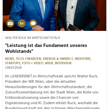
WALTER RUCK IM WIRTSCHAFTSTALK
"Leistung ist das Fundament unseres
Wohlstands"
NEWS,
TECH,
FINANZEN,
ENERGIE & UMWELT,
INDUSTRIE,
STARTUPS,
FOTO + VIDEO,
WIEN,
INTERVIEW
| 06.07.2026
Im
LEADERSNET.tv
-Wirtschaftstalk spricht Walter Ruck,
Präsident der WK Wien, über die aktuellen
Herausforderungen für den Wirtschaftsstandort, die
Zukunftsvereinbarung mit der Stadt Wien, die Rolle von
Entbürokratisierung sowie die Chancen von
Digitalisierung und KI. Zudem erklärt Ruck, weshalb die
Bundeshauptstadt mit den richtigen Weichenstellungen