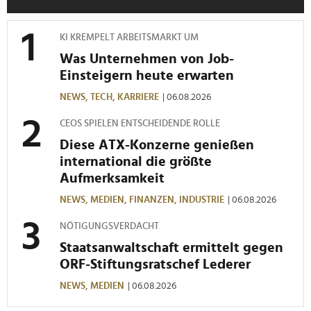
soziale Medien, Werbung und Analysen weiter. Unsere
Partner führen diese Informationen möglicherweise mit
weiteren Daten zusammen, die Sie ihnen bereitgestellt
KI KREMPELT ARBEITSMARKT UM
haben oder die sie im Rahmen Ihrer Nutzung der Dienste
Was Unternehmen von Job-
gesammelt haben.
Einsteigern heute erwarten
NEWS,
TECH,
KARRIERE
| 06.08.2026
CEOS SPIELEN ENTSCHEIDENDE ROLLE
Diese ATX-Konzerne genießen
international die größte
Aufmerksamkeit
NEWS,
MEDIEN,
FINANZEN,
INDUSTRIE
| 06.08.2026
NÖTIGUNGSVERDACHT
Staatsanwaltschaft ermittelt gegen
ORF-Stiftungsratschef Lederer
NEWS,
MEDIEN
| 06.08.2026