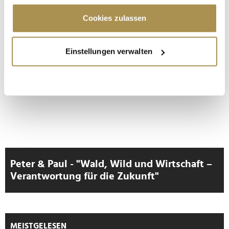
Cookie-Erklärung oder durch Klicken auf das Privacy
LEADERSNET.TV
Trigger Symbol ändern oder widerrufen
Cookies zulassen
LAUTSCHALTEN
Wenn Sie es erlauben, würden wir auch gerne:
Einstellungen verwalten
Informationen über Ihre geografische Lage
erfassen, welche bis auf einige Meter genau sein
können
Ihr Gerät durch aktives Scannen nach
bestimmten Merkmalen (Fingerprinting) identifizieren
Erfahren Sie mehr darüber, wie Ihre persönlichen Daten
verarbeitet werden, und legen Sie Ihre Präferenzen im
Abschnitt Einzelheiten
fest.
Peter & Paul - "Wald, Wild und Wirtschaft –
Wir verwenden Cookies, um Inhalte und Anzeigen zu
Verantwortung für die Zukunft"
personalisieren, Funktionen für soziale Medien anbieten
zu können und die Zugriffe auf unsere Website zu
analysieren. Außerdem geben wir Informationen zu Ihrer
Verwendung unserer Website an unsere Partner für
MEISTGELESEN