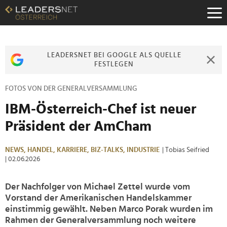
Zum
Inhalt
Zur
Fußzeilen-
Navigation
LEADERSNET BEI GOOGLE ALS QUELLE
Zur
FESTLEGEN
Hauptnavigation
FOTOS VON DER GENERALVERSAMMLUNG
IBM-Österreich-Chef ist neuer
Präsident der AmCham
NEWS,
HANDEL,
KARRIERE,
BIZ-TALKS,
INDUSTRIE
| Tobias Seifried
| 02.06.2026
Der Nachfolger von
Michael Zettel wurde vom
Vorstand der Amerikanischen Handelskammer
einstimmig gewählt. Neben Marco Porak wurden im
Rahmen der Generalversammlung noch weitere