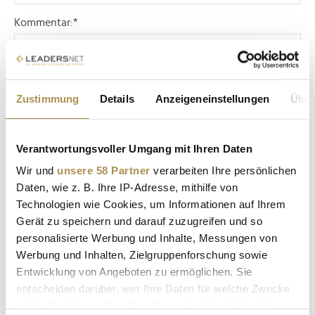
Kommentar:
*
Zustimmung
Details
Anzeigeneinstellungen
Über
Sicherheitscode bestätigen:
*
Verantwortungsvoller Umgang mit Ihren Daten
Wir und
unsere 58 Partner
verarbeiten Ihre persönlichen
Daten, wie z. B. Ihre IP-Adresse, mithilfe von
Technologien wie Cookies, um Informationen auf Ihrem
Gerät zu speichern und darauf zuzugreifen und so
personalisierte Werbung und Inhalte, Messungen von
Werbung und Inhalten, Zielgruppenforschung sowie
Entwicklung von Angeboten zu ermöglichen. Sie
* Pflichtfelder.
ABSENDEN
entscheiden darüber, wer Ihre Daten für welche Zwecke
nutzt. Sie können Ihre Einwilligung jederzeit über die