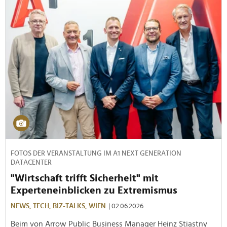
FOTOS DER VERANSTALTUNG IM A1 NEXT GENERATION
DATACENTER
"Wirtschaft trifft Sicherheit" mit
Experteneinblicken zu Extremismus
NEWS,
TECH,
BIZ-TALKS,
WIEN
| 02.06.2026
Beim von Arrow Public Business Manager Heinz Stiastny