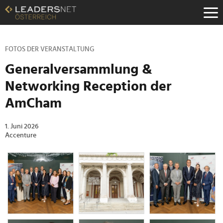
Zum
Inhalt
Zur
Fußzeilen-
Navigation
FOTOS DER VERANSTALTUNG
Zur
Generalversammlung &
Hauptnavigation
Networking Reception der
AmCham
1. Juni 2026
Accenture