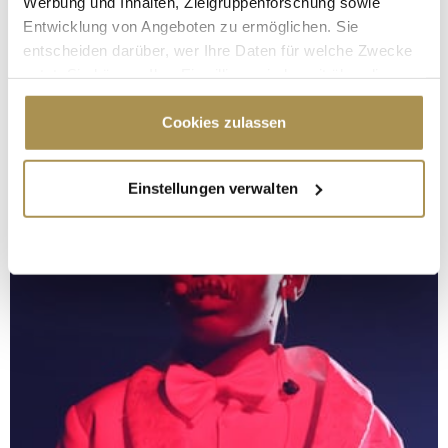
Werbung und Inhalten, Zielgruppenforschung sowie
Entwicklung von Angeboten zu ermöglichen. Sie
entscheiden darüber, wer Ihre Daten für welche Zwecke
nutzt. Sie können Ihre Einwilligung jederzeit über die
Cookie-Erklärung oder durch Klicken auf das Privacy
Trigger Symbol ändern oder widerrufen
Cookies zulassen
Wenn Sie es erlauben, würden wir auch gerne:
Einstellungen verwalten
Informationen über Ihre geografische Lage
erfassen, welche bis auf einige Meter genau sein
können
Ihr Gerät durch aktives Scannen nach
bestimmten Merkmalen (Fingerprinting) identifizieren
Erfahren Sie mehr darüber, wie Ihre persönlichen Daten
verarbeitet werden, und legen Sie Ihre Präferenzen im
Abschnitt Einzelheiten
fest.
Wir verwenden Cookies, um Inhalte und Anzeigen zu
personalisieren, Funktionen für soziale Medien anbieten