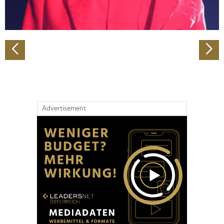
zu können und die Zugriffe auf unsere Website zu
analysieren. Außerdem geben wir Informationen zu Ihrer
Verwendung unserer Website an unsere Partner für
soziale Medien, Werbung und Analysen weiter. Unsere
Partner führen diese Informationen möglicherweise mit
weiteren Daten zusammen, die Sie ihnen bereitgestellt
haben oder die sie im Rahmen Ihrer Nutzung der Dienste
gesammelt haben.
Advertisement