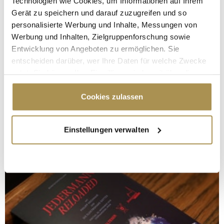
Technologien wie Cookies, um Informationen auf Ihrem
Gerät zu speichern und darauf zuzugreifen und so
personalisierte Werbung und Inhalte, Messungen von
Werbung und Inhalten, Zielgruppenforschung sowie
Entwicklung von Angeboten zu ermöglichen. Sie
entscheiden darüber, wer Ihre Daten für welche Zwecke
nutzt. Sie können Ihre Einwilligung jederzeit über die
Cookie-Erklärung oder durch Klicken auf das Privacy
Trigger Symbol ändern oder widerrufen
Cookies zulassen
Wenn Sie es erlauben, würden wir auch gerne:
Einstellungen verwalten
Informationen über Ihre geografische Lage
erfassen, welche bis auf einige Meter genau sein
können
Ihr Gerät durch aktives Scannen nach
bestimmten Merkmalen (Fingerprinting) identifizieren
Erfahren Sie mehr darüber, wie Ihre persönlichen Daten
verarbeitet werden, und legen Sie Ihre Präferenzen im
Abschnitt Einzelheiten
fest.