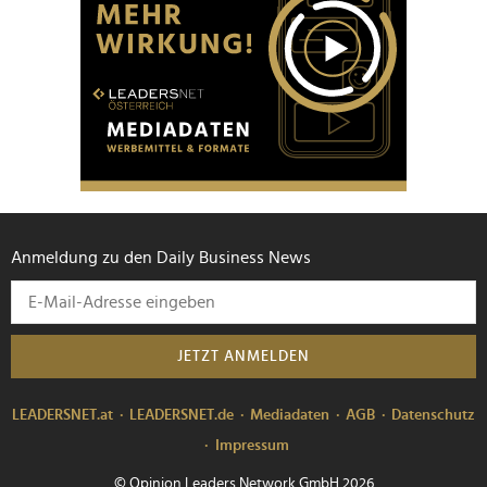
Anmeldung zu den Daily Business News
JETZT ANMELDEN
LEADERSNET.at
LEADERSNET.de
Mediadaten
AGB
Datenschutz
Impressum
© Opinion Leaders Network GmbH 2026