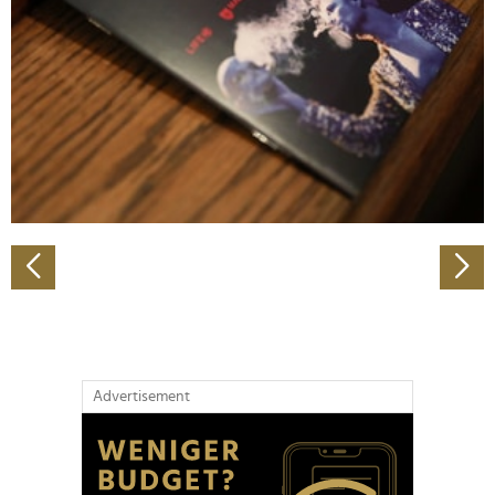
Wir verwenden Cookies, um Inhalte und Anzeigen zu
personalisieren, Funktionen für soziale Medien anbieten
zu können und die Zugriffe auf unsere Website zu
analysieren. Außerdem geben wir Informationen zu Ihrer
Verwendung unserer Website an unsere Partner für
soziale Medien, Werbung und Analysen weiter. Unsere
Partner führen diese Informationen möglicherweise mit
weiteren Daten zusammen, die Sie ihnen bereitgestellt
haben oder die sie im Rahmen Ihrer Nutzung der Dienste
gesammelt haben.
Advertisement