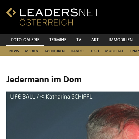
Zum
Inhalt
Zur
Fußzeilen-
Navigation
Zur
FOTO-GALERIE
TERMINE
TV
ART
IMMOBILIEN
Hauptnavigation
NEWS
MEDIEN
AGENTUREN
HANDEL
TECH
MOBILITÄT
FINA
Jedermann im Dom