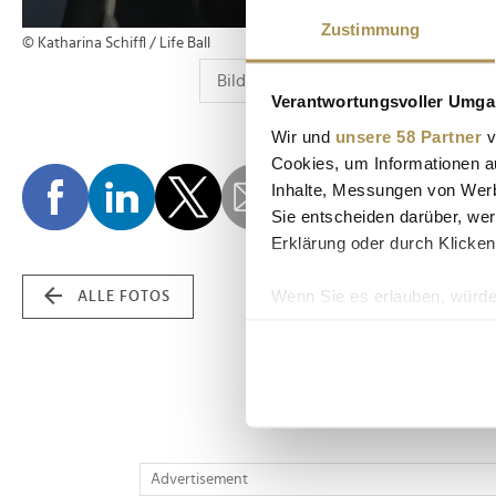
Zustimmung
© Katharina Schiffl / Life Ball
Verantwortungsvoller Umgan
Wir und
unsere 58 Partner
v
Cookies, um Informationen a
Inhalte, Messungen von Werb
Sie entscheiden darüber, wer
Erklärung oder durch Klicken
Wenn Sie es erlauben, würde
ALLE FOTOS
Informationen über Ih
Ihr Gerät durch aktiv
Erfahren Sie mehr darüber, w
Einzelheiten
fest.
Wir verwenden Cookies, um I
Advertisement
und die Zugriffe auf unsere 