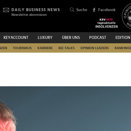
DAILY BUSINESS NEWS
Suche
Facebook
Newsletter abonnieren
KEYACCOUNT
LUXURY
ÜBER UNS
PODCAST
EDITION
SUCHEN
NZEN
TOURISMUS
KARRIERE
BIZ-TALKS
OPINION LEADERS
RANKINGS