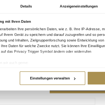
Details
Anzeigeneinstellungen
g mit Ihren Daten
erarbeiten Ihre persönlichen Daten, wie z. B. Ihre IP-Adresse, m
Advertisement
uf Ihrem Gerät zu speichern und darauf zuzugreifen und so pers
ung und Inhalten, Zielgruppenforschung sowie Entwicklung von
 Ihre Daten für welche Zwecke nutzt. Sie können Ihre Einwilligun
 auf das Privacy Trigger Symbol ändern oder widerrufen
n wir auch gerne:
re geografische Lage erfassen, welche bis auf einige Meter gen
es Scannen nach bestimmten Merkmalen (Fingerprinting) identifi
Einstellungen verwalten
ie Ihre persönlichen Daten verarbeitet werden, und legen Sie I
nhalte und Anzeigen zu personalisieren, Funktionen für soziale
Website zu analysieren. Außerdem geben wir Informationen zu I