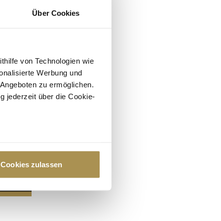
Über Cookies
ithilfe von Technologien wie
onalisierte Werbung und
 Angeboten zu ermöglichen.
g jederzeit über die Cookie-
au sein können
zieren
Cookies zulassen
hre Präferenzen im
Abschnitt
 Medien anbieten zu können
hrer Verwendung unserer