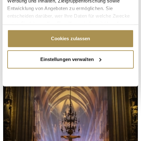
Werbung und Inhalten, Zielgruppenforschung sowie
Entwicklung von Angeboten zu ermöglichen. Sie
entscheiden darüber, wer Ihre Daten für welche Zwecke
nutzt. Sie können Ihre Einwilligung jederzeit über die
Cookie-Erklärung oder durch Klicken auf das Privacy
Trigger Symbol ändern oder widerrufen
Cookies zulassen
Wenn Sie es erlauben, würden wir auch gerne:
Einstellungen verwalten
Informationen über Ihre geografische Lage
erfassen, welche bis auf einige Meter genau sein
können
Ihr Gerät durch aktives Scannen nach
bestimmten Merkmalen (Fingerprinting) identifizieren
Erfahren Sie mehr darüber, wie Ihre persönlichen Daten
verarbeitet werden, und legen Sie Ihre Präferenzen im
Abschnitt Einzelheiten
fest.
Wir verwenden Cookies, um Inhalte und Anzeigen zu
personalisieren, Funktionen für soziale Medien anbieten