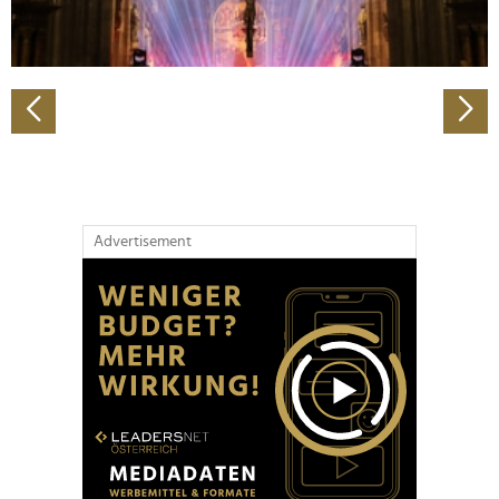
zu können und die Zugriffe auf unsere Website zu
analysieren. Außerdem geben wir Informationen zu Ihrer
Verwendung unserer Website an unsere Partner für
soziale Medien, Werbung und Analysen weiter. Unsere
Partner führen diese Informationen möglicherweise mit
weiteren Daten zusammen, die Sie ihnen bereitgestellt
haben oder die sie im Rahmen Ihrer Nutzung der Dienste
gesammelt haben.
Advertisement