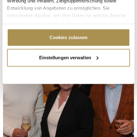
Werbung und Inhalten, Zielgruppenforschung sowie
Entwicklung von Angeboten zu ermöglichen. Sie
entscheiden darüber, wer Ihre Daten für welche Zwecke
nutzt. Sie können Ihre Einwilligung jederzeit über die
Cookie-Erklärung oder durch Klicken auf das Privacy
Trigger Symbol ändern oder widerrufen
Cookies zulassen
Wenn Sie es erlauben, würden wir auch gerne:
Einstellungen verwalten
Informationen über Ihre geografische Lage
erfassen, welche bis auf einige Meter genau sein
können
Ihr Gerät durch aktives Scannen nach
bestimmten Merkmalen (Fingerprinting) identifizieren
Erfahren Sie mehr darüber, wie Ihre persönlichen Daten
verarbeitet werden, und legen Sie Ihre Präferenzen im
Abschnitt Einzelheiten
fest.
Wir verwenden Cookies, um Inhalte und Anzeigen zu
personalisieren, Funktionen für soziale Medien anbieten