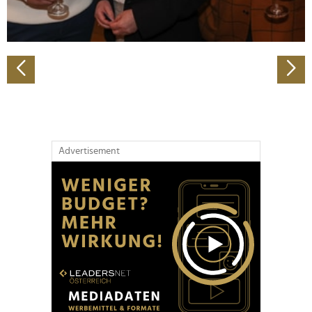
zu können und die Zugriffe auf unsere Website zu
analysieren. Außerdem geben wir Informationen zu Ihrer
Verwendung unserer Website an unsere Partner für
soziale Medien, Werbung und Analysen weiter. Unsere
Partner führen diese Informationen möglicherweise mit
weiteren Daten zusammen, die Sie ihnen bereitgestellt
haben oder die sie im Rahmen Ihrer Nutzung der Dienste
gesammelt haben.
Advertisement