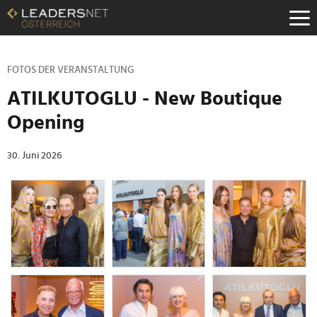
Zum
Inhalt
Zur
Fußzeilen-
Navigation
FOTOS DER VERANSTALTUNG
Zur
ATILKUTOGLU - New Boutique
Hauptnavigation
Opening
30. Juni 2026