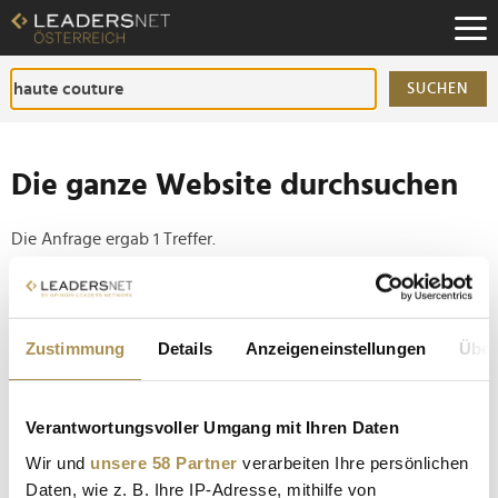
Zum
Inhalt
Zur
Fußzeilen-
SUCHEN
Navigation
Zur
Hauptnavigation
Die ganze Website durchsuchen
Die Anfrage ergab 1 Treffer.
Tipp
Seiten suchen, die genau diese Wortgruppe enthalten:
Zustimmung
Details
Anzeigeneinstellungen
Über
Setzen Sie die gesuchten Wörter zwischen
Anführungszeichen: zb "Vorname Nachname".
Verantwortungsvoller Umgang mit Ihren Daten
Wir und
unsere 58 Partner
verarbeiten Ihre persönlichen
Kultur, Politik und Haute Couture beim exklusiven
Daten, wie z. B. Ihre IP-Adresse, mithilfe von
Opening von Atıl Kutoğlu