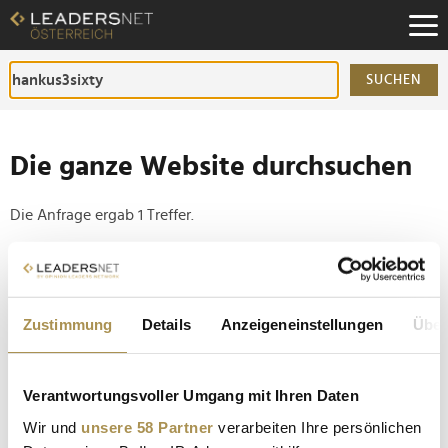
Zum
Inhalt
Zur
Fußzeilen-
SUCHEN
Navigation
Zur
Hauptnavigation
Die ganze Website durchsuchen
Die Anfrage ergab 1 Treffer.
Tipp
Seiten suchen, die genau diese Wortgruppe enthalten:
Zustimmung
Details
Anzeigeneinstellungen
Über
Setzen Sie die gesuchten Wörter zwischen
Anführungszeichen: zb "Vorname Nachname".
Verantwortungsvoller Umgang mit Ihren Daten
Wirtschaft und Wissenschaft trafen sich zum
Wir und
unsere 58 Partner
verarbeiten Ihre persönlichen
vertrauensvollen Dialog