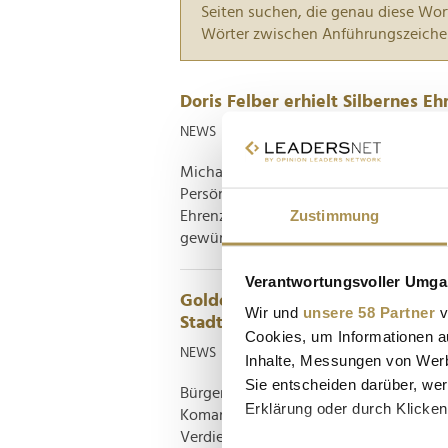
Seiten suchen, die genau diese Wor
Wörter zwischen Anführungszeiche
Doris Felber erhielt Silbernes 
NEWS
| 07.07.2026
Michael Ludwig überreichte im Wiener
Persönlichkeiten. Während die Bäckere
Zustimmung
Ehrenzeichen erhielten, wurde Helmu
gewürdigt. Das Wiener Rathaus stand k
Verantwortungsvoller Umgan
Goldenes Verdienstzeichen des 
Wir und
unsere 58 Partner
v
Stadt
Cookies, um Informationen a
NEWS
| 24.03.2024
Inhalte, Messungen von Werb
Sie entscheiden darüber, wer
Bürgermeister Michael Ludwig verlieh
Erklärung oder durch Klicken
Komarek, im Rathaus die hohe Auszei
Verdienstzeichen des Landes Wien verl