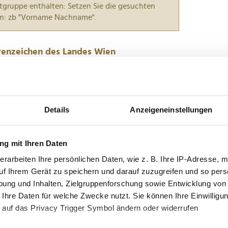
tgruppe enthalten: Setzen Sie die gesuchten
n: zb "Vorname Nachname".
Ehrenzeichen des Landes Wien
 Rathaus hohe Dekorationen an verdiente
iketten-Chefin und Johann Klein das Silberne
Details
Anzeigeneinstellungen
t Mondschein mit dem Goldenen Verdienstzeichen
ürzlich ganz im Zeichen...
g mit Ihren Daten
Landes Wien für den "Saubermann" der
erarbeiten Ihre persönlichen Daten, wie z. B. Ihre IP-Adresse, m
uf Ihrem Gerät zu speichern und darauf zuzugreifen und so pers
ung und Inhalten, Zielgruppenforschung sowie Entwicklung von
 Ihre Daten für welche Zwecke nutzt. Sie können Ihre Einwilligun
 dem Innungsmeister der Reinigungskräfte, Gerhard
 auf das Privacy Trigger Symbol ändern oder widerrufen
chnung. Gerhard Komarek wurde das Goldene
iehen. In seiner Begrüßungsrede im Roten Salon