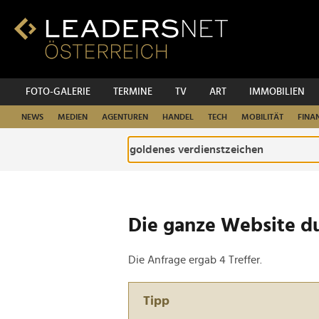
Zum
Inhalt
Zur
Fußzeilen-
Navigation
Zur
FOTO-GALERIE
TERMINE
TV
ART
IMMOBILIEN
Hauptnavigation
NEWS
MEDIEN
AGENTUREN
HANDEL
TECH
MOBILITÄT
FINA
Die ganze Website d
Die Anfrage ergab 4 Treffer.
Tipp