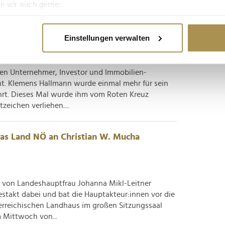
n wir auch gerne:
hael Ludwig die...
re geografische Lage erfassen, welche bis auf einige Meter gen
es Scannen nach bestimmten Merkmalen (Fingerprinting) identifi
lemens Hallmann verliehen
Einstellungen verwalten
ie Ihre persönlichen Daten verarbeitet werden, und legen Sie I
den Unternehmer, Investor und Immobilien-
nhalte und Anzeigen zu personalisieren, Funktionen für soziale
nt. Klemens Hallmann wurde einmal mehr für sein
Website zu analysieren. Außerdem geben wir Informationen zu I
rt. Dieses Mal wurde ihm vom Roten Kreuz
r soziale Medien, Werbung und Analysen weiter. Unsere Partner
zeichen verliehen....
 Daten zusammen, die Sie ihnen bereitgestellt haben oder die s
n.
das Land NÖ an Christian W. Mucha
 von Landeshauptfrau Johanna Mikl-Leitner
stakt dabei und bat die Hauptakteur:innen vor die
erreichischen Landhaus im großen Sitzungssaal
m Mittwoch von...