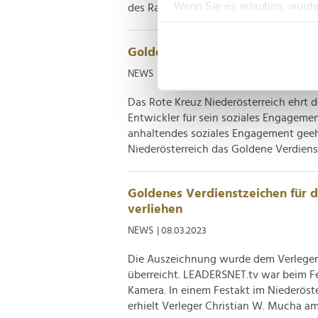
Wenn Sie es erlauben, würde
des Rathauses strich Bürgermeister Mic
Informationen über Ih
Ihr Gerät durch aktiv
Goldenes Verdienstzeichen an K
Erfahren Sie mehr darüber, w
NEWS
| 14.12.2023
Einzelheiten
fest.
Das Rote Kreuz Niederösterreich ehrt 
Wir verwenden Cookies, um I
Entwickler für sein soziales Engageme
und die Zugriffe auf unsere 
anhaltendes soziales Engagement geeh
Website an unsere Partner fü
Niederösterreich das Goldene Verdienst
möglicherweise mit weiteren
der Dienste gesammelt habe
Goldenes Verdienstzeichen für 
verliehen
NEWS
| 08.03.2023
Die Auszeichnung wurde dem Verleger
überreicht. LEADERSNET.tv war beim Fe
Kamera. In einem Festakt im Niederöst
erhielt Verleger Christian W. Mucha a