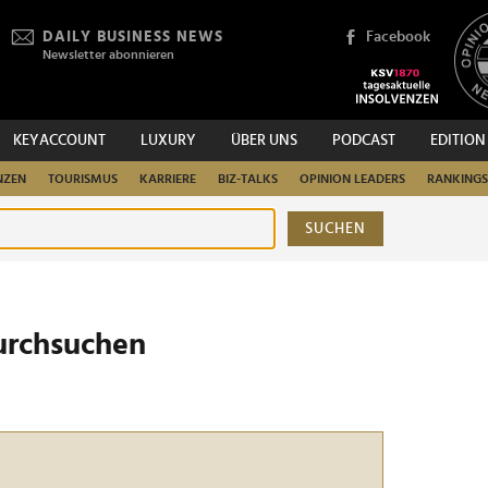
DAILY BUSINESS NEWS
Facebook
Newsletter abonnieren
KEYACCOUNT
LUXURY
ÜBER UNS
PODCAST
EDITION
NZEN
TOURISMUS
KARRIERE
BIZ-TALKS
OPINION LEADERS
RANKINGS
SUCHEN
urchsuchen