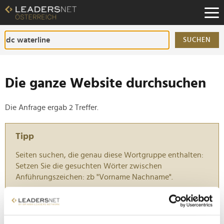
Zum
Inhalt
Zur
Fußzeilen-
SUCHEN
Navigation
Zur
Hauptnavigation
Die ganze Website durchsuchen
Die Anfrage ergab 2 Treffer.
Tipp
Seiten suchen, die genau diese Wortgruppe enthalten:
Setzen Sie die gesuchten Wörter zwischen
Anführungszeichen: zb "Vorname Nachname".
Strabag Real Estate präsentiert die DC Waterline in
Wien-Donaustadt