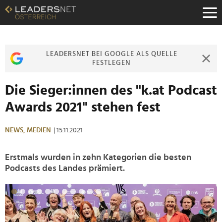
Zum
Inhalt
Zur
Fußzeilen-
Navigation
LEADERSNET BEI GOOGLE ALS QUELLE
Zur
FESTLEGEN
Hauptnavigation
Die Sieger:innen des "k.at Podcast
Awards 2021" stehen fest
NEWS,
MEDIEN
| 15.11.2021
Erstmals wurden in zehn Kategorien die besten
Podcasts des Landes prämiert.
>