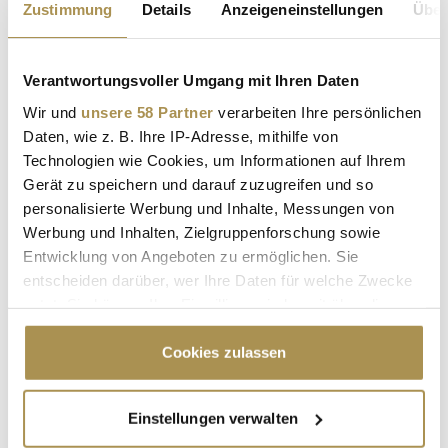
Autor:
*
Zustimmung
Details
Anzeigeneinstellungen
Über
Verantwortungsvoller Umgang mit Ihren Daten
Kommentar:
*
Wir und
unsere 58 Partner
verarbeiten Ihre persönlichen
Daten, wie z. B. Ihre IP-Adresse, mithilfe von
Technologien wie Cookies, um Informationen auf Ihrem
Gerät zu speichern und darauf zuzugreifen und so
personalisierte Werbung und Inhalte, Messungen von
Werbung und Inhalten, Zielgruppenforschung sowie
Entwicklung von Angeboten zu ermöglichen. Sie
Sicherheitscode bestätigen:
*
entscheiden darüber, wer Ihre Daten für welche Zwecke
nutzt. Sie können Ihre Einwilligung jederzeit über die
Cookie-Erklärung oder durch Klicken auf das Privacy
Trigger Symbol ändern oder widerrufen
Cookies zulassen
Wenn Sie es erlauben, würden wir auch gerne:
Einstellungen verwalten
Informationen über Ihre geografische Lage