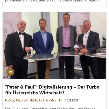
prominenten Gäste zeigten sich äußerst spendierfreudig.
"Peter & Paul": Digitalisierung – Der Turbo
für Österreichs Wirtschaft?
NEWS,
MEDIEN,
TECH,
LEADERSNET.TV
| 15.11.2021
Die Qualysoft-Geschäftsführer Stefan Resl und Florian