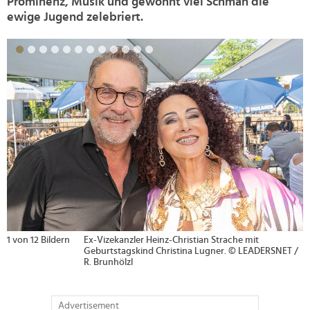
Prominenz, Musik und gewohnt viel Schmäh die
ewige Jugend zelebriert.
>
t
2 von 12 Bildern
Geburtstagskind Christina Lugner (Mitte)
DERSNET /
Martha (l.) und Sängerin Jazz Gitti. © And
Tischler
Advertisement