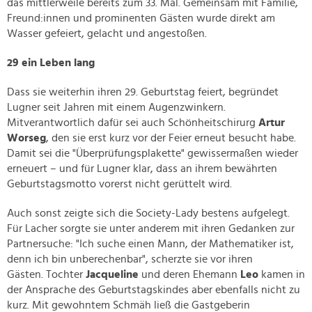
das mittlerweile bereits zum 33. Mal. Gemeinsam mit Familie,
Freund:innen und prominenten Gästen wurde direkt am
Wasser gefeiert, gelacht und angestoßen.
29 ein Leben lang
Dass sie weiterhin ihren 29. Geburtstag feiert, begründet
Lugner seit Jahren mit einem Augenzwinkern.
Mitverantwortlich dafür sei auch Schönheitschirurg
Artur
Worseg
, den sie erst kurz vor der Feier erneut besucht habe.
Damit sei die "Überprüfungsplakette" gewissermaßen wieder
erneuert – und für Lugner klar, dass an ihrem bewährten
Geburtstagsmotto vorerst nicht gerüttelt wird.
Auch sonst zeigte sich die Society-Lady bestens aufgelegt.
Für Lacher sorgte sie unter anderem mit ihren Gedanken zur
Partnersuche: "Ich suche einen Mann, der Mathematiker ist,
denn ich bin unberechenbar", scherzte sie vor ihren
Gästen. Tochter
Jacqueline
und deren Ehemann
Leo
kamen in
der Ansprache des Geburtstagskindes aber ebenfalls nicht zu
kurz. Mit gewohntem Schmäh ließ die Gastgeberin