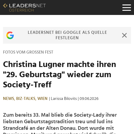
Zum
Inhalt
Zur
Fußzeilen-
Navigation
LEADERSNET BEI GOOGLE ALS QUELLE
Zur
FESTLEGEN
Hauptnavigation
FOTOS VOM GROSSEN FEST
Christina Lugner machte ihren
"29. Geburtstag" wieder zum
Society-Treff
NEWS,
BIZ-TALKS,
WIEN
| Larissa Bilovits
| 09.06.2026
Zum bereits 33. Mal blieb die Society-Lady ihrer
liebsten Geburtstagstradition treu und lud ins
Strandcafé an der Alten Donau. Dort wurde mit