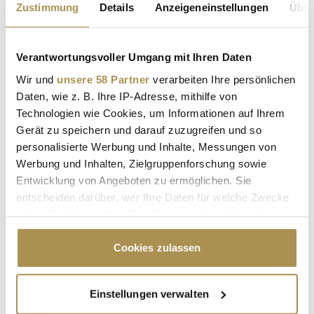
Zustimmung
Details
Anzeigeneinstellungen
Über
CHRISTINA LUGNER
STRANDCAFÉ AN DER ALTEN DONAU
Verantwortungsvoller Umgang mit Ihren Daten
Wir und
unsere 58 Partner
verarbeiten Ihre persönlichen
Daten, wie z. B. Ihre IP-Adresse, mithilfe von
Kommentar veröffentlichen
Technologien wie Cookies, um Informationen auf Ihrem
Gerät zu speichern und darauf zuzugreifen und so
Autor:
*
personalisierte Werbung und Inhalte, Messungen von
Werbung und Inhalten, Zielgruppenforschung sowie
Entwicklung von Angeboten zu ermöglichen. Sie
Kommentar:
*
entscheiden darüber, wer Ihre Daten für welche Zwecke
nutzt. Sie können Ihre Einwilligung jederzeit über die
Cookie-Erklärung oder durch Klicken auf das Privacy
Trigger Symbol ändern oder widerrufen
Cookies zulassen
Wenn Sie es erlauben, würden wir auch gerne:
Einstellungen verwalten
Informationen über Ihre geografische Lage
Sicherheitscode bestätigen:
*