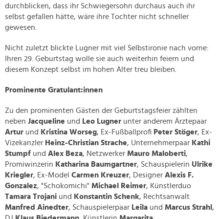
durchblicken, dass ihr Schwiegersohn durchaus auch ihr
selbst gefallen hätte, wäre ihre Tochter nicht schneller
gewesen.
Nicht zuletzt blickte Lugner mit viel Selbstironie nach vorne:
Ihren 29. Geburtstag wolle sie auch weiterhin feiern und
diesem Konzept selbst im hohen Alter treu bleiben.
Prominente Gratulant:innen
Zu den prominenten Gästen der Geburtstagsfeier zählten
neben
Jacqueline
und
Leo Lugner
unter anderem Ärztepaar
Artur
und
Kristina Worseg
, Ex-Fußballprofi
Peter Stöger
, Ex-
Vizekanzler
Heinz-Christian Strache
, Unternehmerpaar
Kathi
Stumpf
und
Alex Beza
, Netzwerker
Mauro Maloberti
,
Promiwinzerin
Katharina Baumgartner
, Schauspielerin
Ulrike
Kriegler
, Ex-Model
Carmen Kreuzer
, Designer
Alexis F.
Gonzalez
, "Schokomichi"
Michael Reimer
, Künstlerduo
Tamara Trojani
und
Konstantin Schenk
, Rechtsanwalt
Manfred Ainedter
, Schauspielerpaar
Leila
und
Marcus Strahl
,
DJ
Klaus Biedermann
, Künstlerin
Margarita