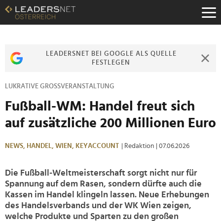
Zum
Inhalt
Zur
Fußzeilen-
Navigation
LEADERSNET BEI GOOGLE ALS QUELLE
Zur
FESTLEGEN
Hauptnavigation
LUKRATIVE GROSSVERANSTALTUNG
Fußball-WM: Handel freut sich
auf zusätzliche 200 Millionen Euro
NEWS,
HANDEL,
WIEN,
KEYACCOUNT
| Redaktion
| 07.06.2026
Die Fußball-Weltmeisterschaft sorgt nicht nur für
Spannung auf dem Rasen, sondern dürfte auch die
Kassen im Handel klingeln lassen. Neue Erhebungen
des Handelsverbands und der WK Wien zeigen,
welche Produkte und Sparten zu den großen