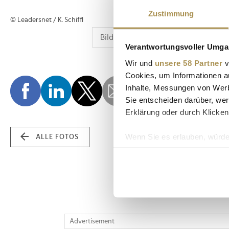
Zustimmung
© Leadersnet / K. Schiffl
Verantwortungsvoller Umgan
Wir und
unsere 58 Partner
v
Cookies, um Informationen a
Inhalte, Messungen von Werb
Sie entscheiden darüber, wer
Erklärung oder durch Klicken
Wenn Sie es erlauben, würde
ALLE FOTOS
Informationen über Ih
Ihr Gerät durch aktiv
Erfahren Sie mehr darüber, w
Einzelheiten
fest.
Wir verwenden Cookies, um I
Advertisement
und die Zugriffe auf unsere 