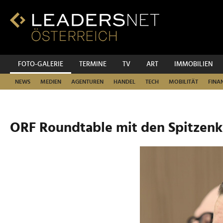
Zum
Inhalt
Zur
Fußzeilen-
Navigation
Zur
FOTO-GALERIE
TERMINE
TV
ART
IMMOBILIEN
Hauptnavigation
NEWS
MEDIEN
AGENTUREN
HANDEL
TECH
MOBILITÄT
FINA
ORF Roundtable mit den Spitzen