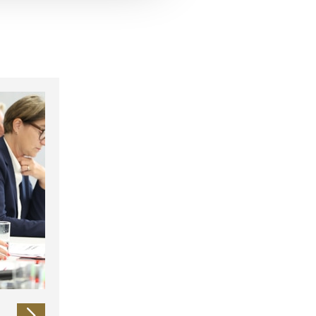
 führen diese Informationen
ie im Rahmen Ihrer Nutzung