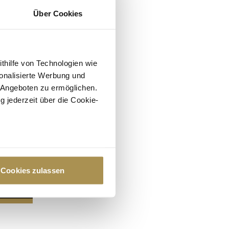
Über Cookies
ithilfe von Technologien wie
onalisierte Werbung und
 Angeboten zu ermöglichen.
g jederzeit über die Cookie-
au sein können
zieren
Cookies zulassen
hre Präferenzen im
Abschnitt
 Medien anbieten zu können
hrer Verwendung unserer