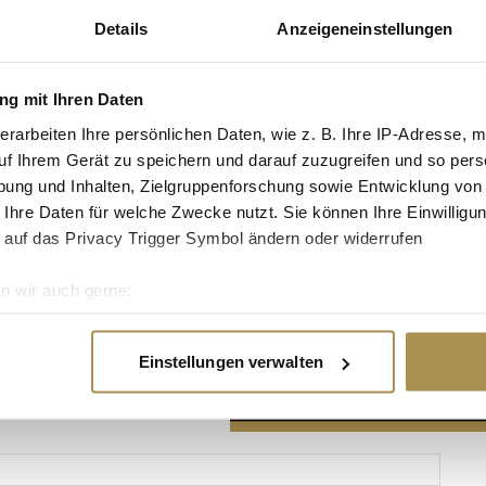
Details
Anzeigeneinstellungen
g mit Ihren Daten
erarbeiten Ihre persönlichen Daten, wie z. B. Ihre IP-Adresse, m
Advertisement
uf Ihrem Gerät zu speichern und darauf zuzugreifen und so pers
ung und Inhalten, Zielgruppenforschung sowie Entwicklung von
 Ihre Daten für welche Zwecke nutzt. Sie können Ihre Einwilligun
 auf das Privacy Trigger Symbol ändern oder widerrufen
n wir auch gerne:
re geografische Lage erfassen, welche bis auf einige Meter gen
es Scannen nach bestimmten Merkmalen (Fingerprinting) identifi
Einstellungen verwalten
ie Ihre persönlichen Daten verarbeitet werden, und legen Sie I
nhalte und Anzeigen zu personalisieren, Funktionen für soziale
Website zu analysieren. Außerdem geben wir Informationen zu I