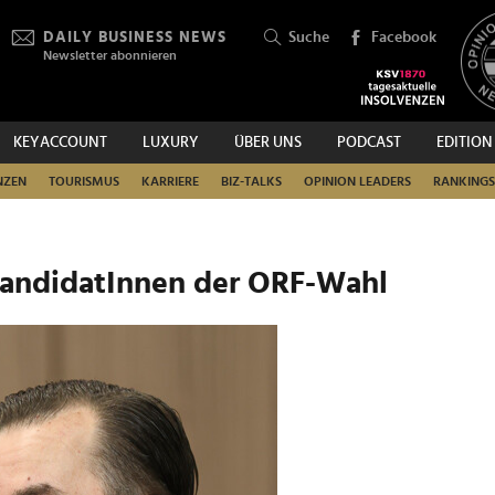
DAILY BUSINESS NEWS
Suche
Facebook
Newsletter abonnieren
KEYACCOUNT
LUXURY
ÜBER UNS
PODCAST
EDITION
SUCHEN
NZEN
TOURISMUS
KARRIERE
BIZ-TALKS
OPINION LEADERS
RANKINGS
kandidatInnen der ORF-Wahl