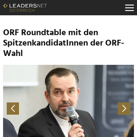
Zum
Inhalt
Zur
Fußzeilen-
Navigation
ORF Roundtable mit den
Zur
SpitzenkandidatInnen der ORF-
Hauptnavigation
Wahl