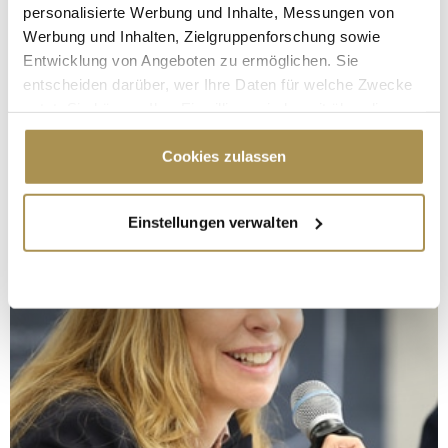
personalisierte Werbung und Inhalte, Messungen von
Werbung und Inhalten, Zielgruppenforschung sowie
Entwicklung von Angeboten zu ermöglichen. Sie
entscheiden darüber, wer Ihre Daten für welche Zwecke
nutzt. Sie können Ihre Einwilligung jederzeit über die
Cookie-Erklärung oder durch Klicken auf das Privacy
Trigger Symbol ändern oder widerrufen
Cookies zulassen
Wenn Sie es erlauben, würden wir auch gerne:
Einstellungen verwalten
Informationen über Ihre geografische Lage
erfassen, welche bis auf einige Meter genau sein
können
Ihr Gerät durch aktives Scannen nach
bestimmten Merkmalen (Fingerprinting) identifizieren
Erfahren Sie mehr darüber, wie Ihre persönlichen Daten
verarbeitet werden, und legen Sie Ihre Präferenzen im
Abschnitt Einzelheiten
fest.