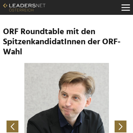
Zum
Inhalt
Zur
Fußzeilen-
Navigation
ORF Roundtable mit den
Zur
SpitzenkandidatInnen der ORF-
Hauptnavigation
Wahl