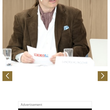
verarbeitet werden, und legen Sie Ihre Präferenzen im
Abschnitt Einzelheiten
fest.
Wir verwenden Cookies, um Inhalte und Anzeigen zu
personalisieren, Funktionen für soziale Medien anbieten
zu können und die Zugriffe auf unsere Website zu
analysieren. Außerdem geben wir Informationen zu Ihrer
Verwendung unserer Website an unsere Partner für
soziale Medien, Werbung und Analysen weiter. Unsere
Partner führen diese Informationen möglicherweise mit
weiteren Daten zusammen, die Sie ihnen bereitgestellt
haben oder die sie im Rahmen Ihrer Nutzung der Dienste
gesammelt haben.
Advertisement