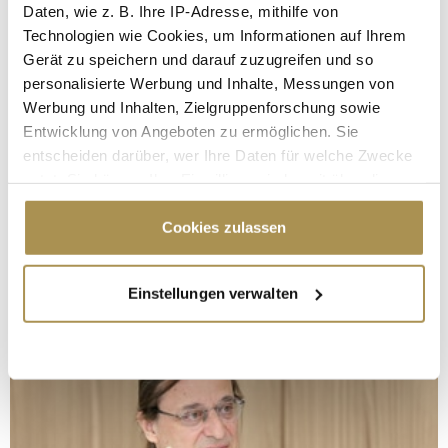
Daten, wie z. B. Ihre IP-Adresse, mithilfe von
Technologien wie Cookies, um Informationen auf Ihrem
Gerät zu speichern und darauf zuzugreifen und so
personalisierte Werbung und Inhalte, Messungen von
Werbung und Inhalten, Zielgruppenforschung sowie
Entwicklung von Angeboten zu ermöglichen. Sie
entscheiden darüber, wer Ihre Daten für welche Zwecke
nutzt. Sie können Ihre Einwilligung jederzeit über die
Cookie-Erklärung oder durch Klicken auf das Privacy
Trigger Symbol ändern oder widerrufen
Cookies zulassen
Wenn Sie es erlauben, würden wir auch gerne:
Einstellungen verwalten
Informationen über Ihre geografische Lage
erfassen, welche bis auf einige Meter genau sein
können
Ihr Gerät durch aktives Scannen nach
bestimmten Merkmalen (Fingerprinting) identifizieren
Erfahren Sie mehr darüber, wie Ihre persönlichen Daten