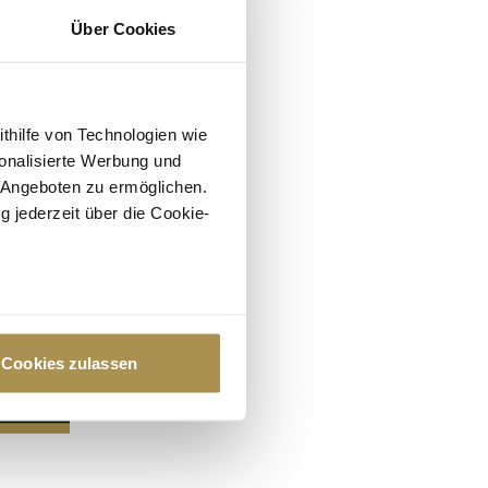
Über Cookies
ithilfe von Technologien wie
onalisierte Werbung und
 Angeboten zu ermöglichen.
g jederzeit über die Cookie-
au sein können
zieren
Cookies zulassen
hre Präferenzen im
Abschnitt
 Medien anbieten zu können
hrer Verwendung unserer