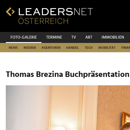
Zum
Inhalt
Zur
Fußzeilen-
Navigation
Zur
FOTO-GALERIE
TERMINE
TV
ART
IMMOBILIEN
Hauptnavigation
NEWS
MEDIEN
AGENTUREN
HANDEL
TECH
MOBILITÄT
FINA
Thomas Brezina Buchpräsentation