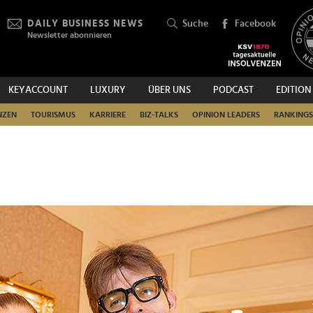
DAILY BUSINESS NEWS
Suche
Facebook
Newsletter abonnieren
KEYACCOUNT
LUXURY
ÜBER UNS
PODCAST
EDITION
SUCHEN
NZEN
TOURISMUS
KARRIERE
BIZ-TALKS
OPINION LEADERS
RANKINGS