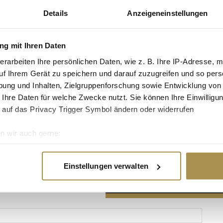
Details
Anzeigeneinstellungen
g mit Ihren Daten
erarbeiten Ihre persönlichen Daten, wie z. B. Ihre IP-Adresse, m
Advertisement
uf Ihrem Gerät zu speichern und darauf zuzugreifen und so pers
ung und Inhalten, Zielgruppenforschung sowie Entwicklung von
 Ihre Daten für welche Zwecke nutzt. Sie können Ihre Einwilligun
 auf das Privacy Trigger Symbol ändern oder widerrufen
n wir auch gerne:
re geografische Lage erfassen, welche bis auf einige Meter gen
es Scannen nach bestimmten Merkmalen (Fingerprinting) identifi
Einstellungen verwalten
ie Ihre persönlichen Daten verarbeitet werden, und legen Sie I
nhalte und Anzeigen zu personalisieren, Funktionen für soziale
Website zu analysieren. Außerdem geben wir Informationen zu I