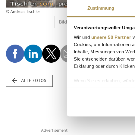
Zustimmung
© Andreas Tischler
Verantwortungsvoller Umgan
Wir und
unsere 58 Partner
v
Cookies, um Informationen a
Inhalte, Messungen von Werb
Sie entscheiden darüber, wer
Erklärung oder durch Klicken
Wenn Sie es erlauben, würde
ALLE FOTOS
Informationen über Ih
Ihr Gerät durch aktiv
Erfahren Sie mehr darüber, w
Einzelheiten
fest.
Wir verwenden Cookies, um I
Advertisement
und die Zugriffe auf unsere 