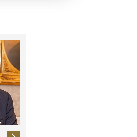
 führen diese Informationen
ie im Rahmen Ihrer Nutzung