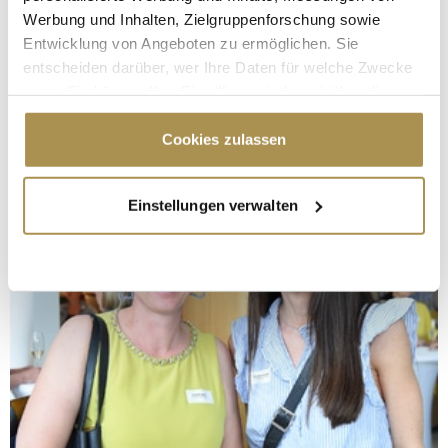
Werbung und Inhalten, Zielgruppenforschung sowie
Entwicklung von Angeboten zu ermöglichen. Sie
entscheiden darüber, wer Ihre Daten für welche Zwecke
nutzt. Sie können Ihre Einwilligung jederzeit über die
Cookie-Erklärung oder durch Klicken auf das Privacy
Trigger Symbol ändern oder widerrufen
Cookies zulassen
Wenn Sie es erlauben, würden wir auch gerne:
Einstellungen verwalten
Informationen über Ihre geografische Lage
erfassen, welche bis auf einige Meter genau sein
können
Ihr Gerät durch aktives Scannen nach
bestimmten Merkmalen (Fingerprinting) identifizieren
Erfahren Sie mehr darüber, wie Ihre persönlichen Daten
verarbeitet werden, und legen Sie Ihre Präferenzen im
Abschnitt Einzelheiten
fest.
Wir verwenden Cookies, um Inhalte und Anzeigen zu