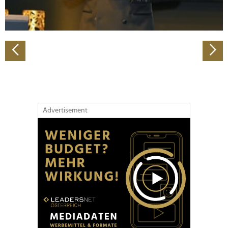
zu können und die Zugriffe auf unsere Website zu
analysieren. Außerdem geben wir Informationen zu Ihrer
Verwendung unserer Website an unsere Partner für
soziale Medien, Werbung und Analysen weiter. Unsere
Partner führen diese Informationen möglicherweise mit
weiteren Daten zusammen, die Sie ihnen bereitgestellt
haben oder die sie im Rahmen Ihrer Nutzung der Dienste
gesammelt haben.
Advertisement