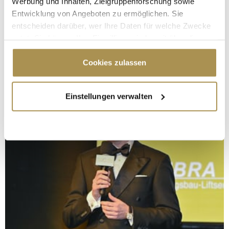
Werbung und Inhalten, Zielgruppenforschung sowie
Entwicklung von Angeboten zu ermöglichen. Sie
entscheiden darüber, wer Ihre Daten für welche Zwecke
nutzt. Sie können Ihre Einwilligung jederzeit über die
Cookie-Erklärung oder durch Klicken auf das Privacy
Trigger Symbol ändern oder widerrufen
Cookies zulassen
Wenn Sie es erlauben, würden wir auch gerne:
Einstellungen verwalten
Informationen über Ihre geografische Lage
erfassen, welche bis auf einige Meter genau sein
können
Ihr Gerät durch aktives Scannen nach
bestimmten Merkmalen (Fingerprinting) identifizieren
Erfahren Sie mehr darüber, wie Ihre persönlichen Daten
verarbeitet werden, und legen Sie Ihre Präferenzen im
Abschnitt Einzelheiten
fest.
Wir verwenden Cookies, um Inhalte und Anzeigen zu
personalisieren, Funktionen für soziale Medien anbieten