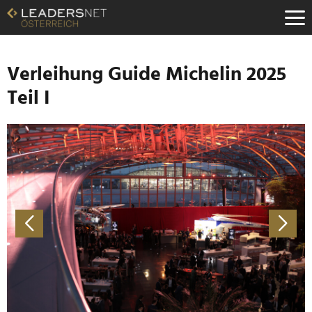
Zum
Inhalt
Zur
Fußzeilen-
Navigation
Verleihung Guide Michelin 2025
Zur
Teil I
Hauptnavigation