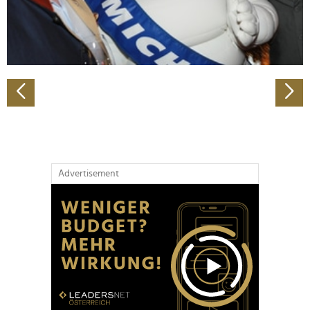
personalisieren, Funktionen für soziale Medien anbieten
zu können und die Zugriffe auf unsere Website zu
analysieren. Außerdem geben wir Informationen zu Ihrer
Verwendung unserer Website an unsere Partner für
soziale Medien, Werbung und Analysen weiter. Unsere
Partner führen diese Informationen möglicherweise mit
weiteren Daten zusammen, die Sie ihnen bereitgestellt
haben oder die sie im Rahmen Ihrer Nutzung der Dienste
gesammelt haben.
Advertisement