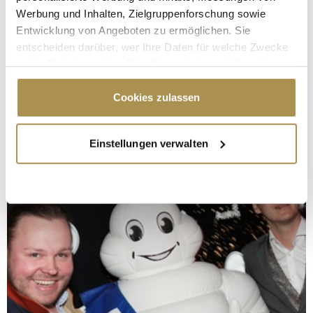
Werbung und Inhalten, Zielgruppenforschung sowie
Entwicklung von Angeboten zu ermöglichen. Sie
entscheiden darüber, wer Ihre Daten für welche Zwecke
nutzt. Sie können Ihre Einwilligung jederzeit über die
Cookie-Erklärung oder durch Klicken auf das Privacy
Trigger Symbol ändern oder widerrufen
Cookies zulassen
Wenn Sie es erlauben, würden wir auch gerne:
Einstellungen verwalten
Informationen über Ihre geografische Lage
erfassen, welche bis auf einige Meter genau sein
können
Ihr Gerät durch aktives Scannen nach
bestimmten Merkmalen (Fingerprinting) identifizieren
Erfahren Sie mehr darüber, wie Ihre persönlichen Daten
verarbeitet werden, und legen Sie Ihre Präferenzen im
Abschnitt Einzelheiten
fest.
Wir verwenden Cookies, um Inhalte und Anzeigen zu