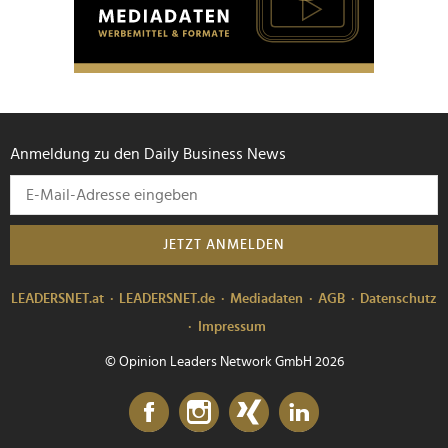
personalisieren, Funktionen für soziale Medien anbieten
zu können und die Zugriffe auf unsere Website zu
analysieren. Außerdem geben wir Informationen zu Ihrer
Verwendung unserer Website an unsere Partner für
soziale Medien, Werbung und Analysen weiter. Unsere
Partner führen diese Informationen möglicherweise mit
Anmeldung zu den Daily Business News
weiteren Daten zusammen, die Sie ihnen bereitgestellt
haben oder die sie im Rahmen Ihrer Nutzung der Dienste
gesammelt haben.
JETZT ANMELDEN
LEADERSNET.at
LEADERSNET.de
Mediadaten
AGB
Datenschutz
Impressum
© Opinion Leaders Network GmbH 2026