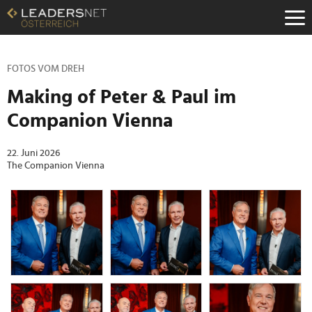
Zum
Inhalt
Zur
Fußzeilen-
Navigation
FOTOS VOM DREH
Zur
Making of Peter & Paul im
Hauptnavigation
Companion Vienna
22. Juni 2026
The Companion Vienna