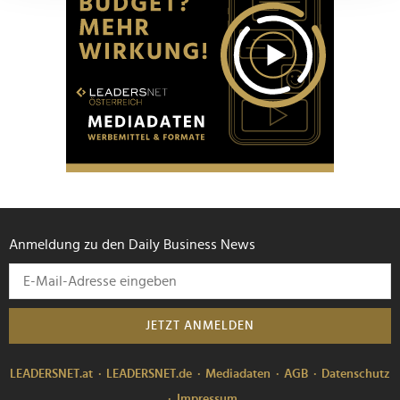
Abschnitt Einzelheiten
fest.
Wir verwenden Cookies, um Inhalte und Anzeigen zu
personalisieren, Funktionen für soziale Medien anbieten
zu können und die Zugriffe auf unsere Website zu
analysieren. Außerdem geben wir Informationen zu Ihrer
Verwendung unserer Website an unsere Partner für
soziale Medien, Werbung und Analysen weiter. Unsere
Partner führen diese Informationen möglicherweise mit
weiteren Daten zusammen, die Sie ihnen bereitgestellt
haben oder die sie im Rahmen Ihrer Nutzung der Dienste
Anmeldung zu den Daily Business News
gesammelt haben.
JETZT ANMELDEN
LEADERSNET.at
LEADERSNET.de
Mediadaten
AGB
Datenschutz
Impressum