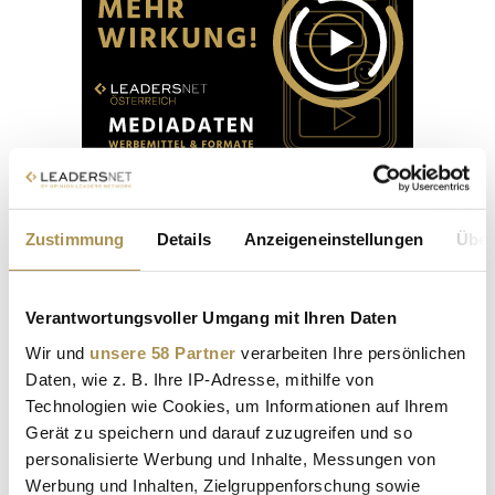
Zustimmung
Details
Anzeigeneinstellungen
Über
Compliance Solutions Day 2026:
Wenn Verantwortung zur
Verantwortungsvoller Umgang mit Ihren Daten
Superkraft wird
Wir und
unsere 58 Partner
verarbeiten Ihre persönlichen
24. September 2026
Daten, wie z. B. Ihre IP-Adresse, mithilfe von
Technologien wie Cookies, um Informationen auf Ihrem
Stadt:
Wien
Location:
Wien
Gerät zu speichern und darauf zuzugreifen und so
personalisierte Werbung und Inhalte, Messungen von
Der Compliance Solutions Day 2026 wird am 24. September in
Werbung und Inhalten, Zielgruppenforschung sowie