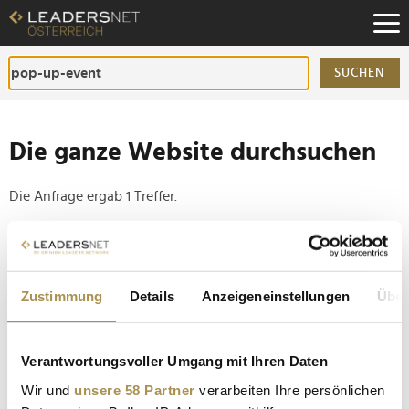
Zum
Inhalt
Zur
Fußzeilen-
SUCHEN
Navigation
Zur
Hauptnavigation
Die ganze Website durchsuchen
Die Anfrage ergab 1 Treffer.
Tipp
Seiten suchen, die genau diese Wortgruppe enthalten:
Zustimmung
Details
Anzeigeneinstellungen
Über
Setzen Sie die gesuchten Wörter zwischen
Anführungszeichen: zb "Vorname Nachname".
Verantwortungsvoller Umgang mit Ihren Daten
Lavazza verwandelte Wien für drei Tage in die
Wir und
unsere 58 Partner
verarbeiten Ihre persönlichen
"Casa di Luigi"