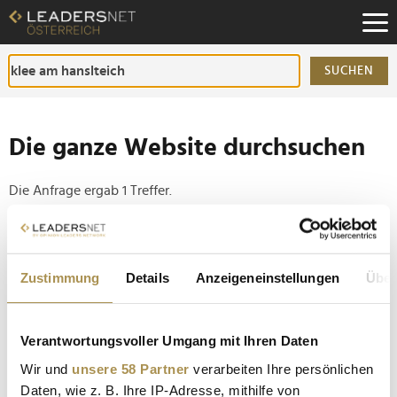
Zum
Inhalt
Zur
Fußzeilen-
SUCHEN
Navigation
Zur
Hauptnavigation
Die ganze Website durchsuchen
Die Anfrage ergab 1 Treffer.
Tipp
Seiten suchen, die genau diese Wortgruppe enthalten:
Zustimmung
Details
Anzeigeneinstellungen
Über
Setzen Sie die gesuchten Wörter zwischen
Anführungszeichen: zb "Vorname Nachname".
Verantwortungsvoller Umgang mit Ihren Daten
Wir und
unsere 58 Partner
verarbeiten Ihre persönlichen
Grünberger Sommerfest versammelte Spitzen aus
Daten, wie z. B. Ihre IP-Adresse, mithilfe von
Politik, Wirtschaft und Medien