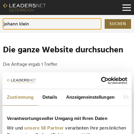
Zum
Inhalt
Zur
Fußzeilen-
SUCHEN
Navigation
Zur
Hauptnavigation
Die ganze Website durchsuchen
Die Anfrage ergab 1 Treffer.
Tipp
Seiten suchen, die genau diese Wortgruppe enthalten:
Zustimmung
Details
Anzeigeneinstellungen
Über
Setzen Sie die gesuchten Wörter zwischen
Anführungszeichen: zb "Vorname Nachname".
Verantwortungsvoller Umgang mit Ihren Daten
Doris Felber erhielt Silbernes Ehrenzeichen des
Wir und
unsere 58 Partner
verarbeiten Ihre persönlichen
Landes Wien