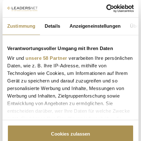
Zustimmung
Details
Anzeigeneinstellungen
Über
Verantwortungsvoller Umgang mit Ihren Daten
Sicherheitscode bestätigen:
*
Wir und
unsere 58 Partner
verarbeiten Ihre persönlichen
Daten, wie z. B. Ihre IP-Adresse, mithilfe von
Technologien wie Cookies, um Informationen auf Ihrem
Gerät zu speichern und darauf zuzugreifen und so
personalisierte Werbung und Inhalte, Messungen von
Werbung und Inhalten, Zielgruppenforschung sowie
Entwicklung von Angeboten zu ermöglichen. Sie
entscheiden darüber, wer Ihre Daten für welche Zwecke
* Pflichtfelder.
ABSENDEN
nutzt. Sie können Ihre Einwilligung jederzeit über die
Cookie-Erklärung oder durch Klicken auf das Privacy
Trigger Symbol ändern oder widerrufen
Cookies zulassen
LEADERSNET.TV