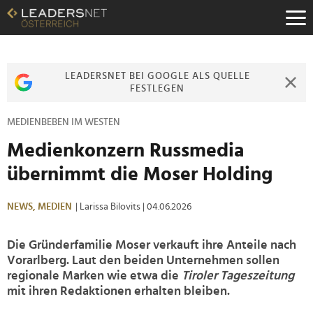
Zum
Inhalt
Zur
Fußzeilen-
Navigation
LEADERSNET BEI GOOGLE ALS QUELLE
Zur
FESTLEGEN
Hauptnavigation
MEDIENBEBEN IM WESTEN
Medienkonzern Russmedia
übernimmt die Moser Holding
NEWS,
MEDIEN
| Larissa Bilovits
| 04.06.2026
Die Gründerfamilie Moser verkauft ihre Anteile nach
Vorarlberg. Laut den beiden Unternehmen sollen
regionale Marken wie etwa die
Tiroler Tageszeitung
mit ihren Redaktionen erhalten bleiben.