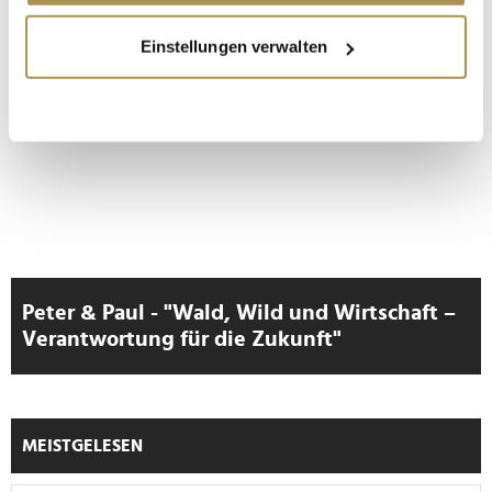
Wenn Sie es erlauben, würden wir auch gerne:
Einstellungen verwalten
LAUTSCHALTEN
Informationen über Ihre geografische Lage
erfassen, welche bis auf einige Meter genau sein
können
Ihr Gerät durch aktives Scannen nach
bestimmten Merkmalen (Fingerprinting) identifizieren
Erfahren Sie mehr darüber, wie Ihre persönlichen Daten
verarbeitet werden, und legen Sie Ihre Präferenzen im
Abschnitt Einzelheiten
fest.
Wir verwenden Cookies, um Inhalte und Anzeigen zu
Peter & Paul - "Wald, Wild und Wirtschaft –
personalisieren, Funktionen für soziale Medien anbieten
Verantwortung für die Zukunft"
zu können und die Zugriffe auf unsere Website zu
analysieren. Außerdem geben wir Informationen zu Ihrer
Verwendung unserer Website an unsere Partner für
soziale Medien, Werbung und Analysen weiter. Unsere
MEISTGELESEN
Partner führen diese Informationen möglicherweise mit
weiteren Daten zusammen, die Sie ihnen bereitgestellt