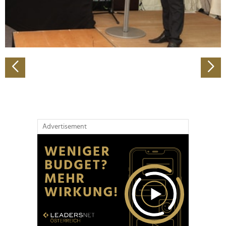
personalisieren, Funktionen für soziale Medien anbieten
zu können und die Zugriffe auf unsere Website zu
analysieren. Außerdem geben wir Informationen zu Ihrer
Verwendung unserer Website an unsere Partner für
soziale Medien, Werbung und Analysen weiter. Unsere
Partner führen diese Informationen möglicherweise mit
weiteren Daten zusammen, die Sie ihnen bereitgestellt
haben oder die sie im Rahmen Ihrer Nutzung der Dienste
gesammelt haben.
Advertisement