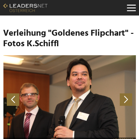
Zum
Inhalt
Zur
Fußzeilen-
Navigation
Verleihung "Goldenes Flipchart" -
Zur
Fotos K.Schiffl
Hauptnavigation