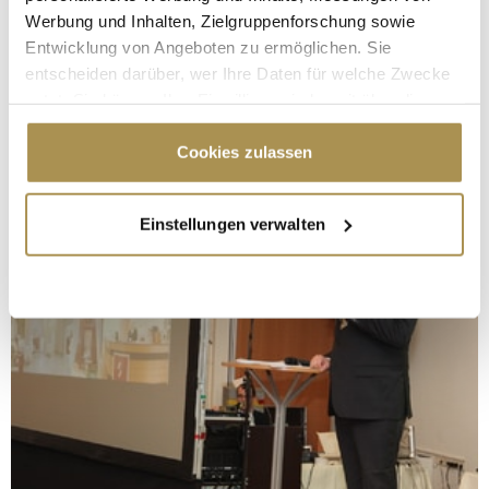
Werbung und Inhalten, Zielgruppenforschung sowie
Entwicklung von Angeboten zu ermöglichen. Sie
entscheiden darüber, wer Ihre Daten für welche Zwecke
nutzt. Sie können Ihre Einwilligung jederzeit über die
Cookie-Erklärung oder durch Klicken auf das Privacy
Trigger Symbol ändern oder widerrufen
Cookies zulassen
Wenn Sie es erlauben, würden wir auch gerne:
Einstellungen verwalten
Informationen über Ihre geografische Lage
erfassen, welche bis auf einige Meter genau sein
können
Ihr Gerät durch aktives Scannen nach
bestimmten Merkmalen (Fingerprinting) identifizieren
Erfahren Sie mehr darüber, wie Ihre persönlichen Daten
verarbeitet werden, und legen Sie Ihre Präferenzen im
Abschnitt Einzelheiten
fest.
Wir verwenden Cookies, um Inhalte und Anzeigen zu