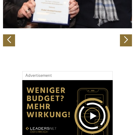
personalisieren, Funktionen für soziale Medien anbieten
zu können und die Zugriffe auf unsere Website zu
analysieren. Außerdem geben wir Informationen zu Ihrer
Verwendung unserer Website an unsere Partner für
soziale Medien, Werbung und Analysen weiter. Unsere
Partner führen diese Informationen möglicherweise mit
weiteren Daten zusammen, die Sie ihnen bereitgestellt
haben oder die sie im Rahmen Ihrer Nutzung der Dienste
gesammelt haben.
Advertisement