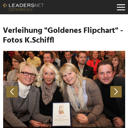
Zum
Inhalt
Zur
Fußzeilen-
Navigation
Verleihung "Goldenes Flipchart" -
Zur
Fotos K.Schiffl
Hauptnavigation