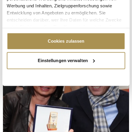
Werbung und Inhalten, Zielgruppenforschung sowie
Entwicklung von Angeboten zu ermöglichen. Sie
entscheiden darüber, wer Ihre Daten für welche Zwecke
nutzt. Sie können Ihre Einwilligung jederzeit über die
Cookie-Erklärung oder durch Klicken auf das Privacy
Trigger Symbol ändern oder widerrufen
Cookies zulassen
Wenn Sie es erlauben, würden wir auch gerne:
Einstellungen verwalten
Informationen über Ihre geografische Lage
erfassen, welche bis auf einige Meter genau sein
können
Ihr Gerät durch aktives Scannen nach
bestimmten Merkmalen (Fingerprinting) identifizieren
Erfahren Sie mehr darüber, wie Ihre persönlichen Daten
verarbeitet werden, und legen Sie Ihre Präferenzen im
Abschnitt Einzelheiten
fest.
Wir verwenden Cookies, um Inhalte und Anzeigen zu