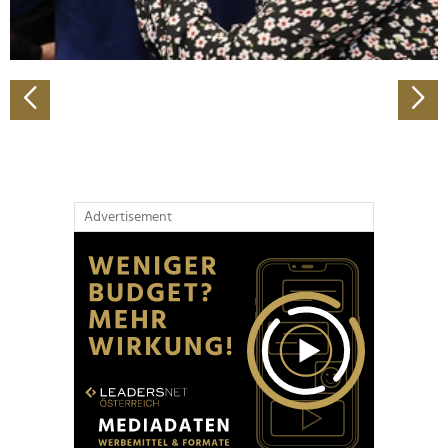
zu können und die Zugriffe auf unsere Website zu
analysieren. Außerdem geben wir Informationen zu Ihrer
Verwendung unserer Website an unsere Partner für
soziale Medien, Werbung und Analysen weiter. Unsere
Partner führen diese Informationen möglicherweise mit
weiteren Daten zusammen, die Sie ihnen bereitgestellt
haben oder die sie im Rahmen Ihrer Nutzung der Dienste
gesammelt haben.
Advertisement