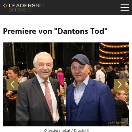
Zum
Inhalt
Zur
Fußzeilen-
Navigation
Premiere von "Dantons Tod"
Zur
Hauptnavigation
© leadersnet.at / K. Schiffl