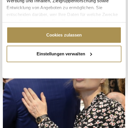
Werbung und Inhalten, Zielgruppenforschung sowie
Entwicklung von Angeboten zu ermöglichen. Sie
entscheiden darüber, wer Ihre Daten für welche Zwecke
nutzt. Sie können Ihre Einwilligung jederzeit über die
Cookie-Erklärung oder durch Klicken auf das Privacy
Trigger Symbol ändern oder widerrufen
Cookies zulassen
Wenn Sie es erlauben, würden wir auch gerne:
Einstellungen verwalten
Informationen über Ihre geografische Lage
erfassen, welche bis auf einige Meter genau sein
können
Ihr Gerät durch aktives Scannen nach
bestimmten Merkmalen (Fingerprinting) identifizieren
Erfahren Sie mehr darüber, wie Ihre persönlichen Daten
verarbeitet werden, und legen Sie Ihre Präferenzen im
Abschnitt Einzelheiten
fest.
Wir verwenden Cookies, um Inhalte und Anzeigen zu
personalisieren, Funktionen für soziale Medien anbieten