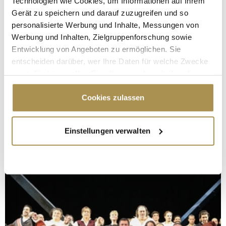
Technologien wie Cookies, um Informationen auf Ihrem
Gerät zu speichern und darauf zuzugreifen und so
personalisierte Werbung und Inhalte, Messungen von
Werbung und Inhalten, Zielgruppenforschung sowie
Entwicklung von Angeboten zu ermöglichen. Sie
entscheiden darüber, wer Ihre Daten für welche Zwecke
nutzt. Sie können Ihre Einwilligung jederzeit über die
Cookie-Erklärung oder durch Klicken auf das Privacy
Trigger Symbol ändern oder widerrufen
Cookies zulassen
Wenn Sie es erlauben, würden wir auch gerne:
Einstellungen verwalten
Informationen über Ihre geografische Lage
erfassen, welche bis auf einige Meter genau sein
können
Ihr Gerät durch aktives Scannen nach
bestimmten Merkmalen (Fingerprinting) identifizieren
Erfahren Sie mehr darüber, wie Ihre persönlichen Daten
verarbeitet werden, und legen Sie Ihre Präferenzen im
Abschnitt Einzelheiten
fest.