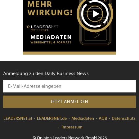
Anmeldung zu den Daily Business News
JETZT ANMELDEN
LEADERSNET.at
LEADERSNET.de
Mediadaten
AGB
Datenschutz
Impressum
© Opinion Leaders Network GmbH 2026