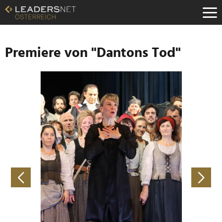
Zum
Inhalt
Zur
Fußzeilen-
Navigation
Premiere von "Dantons Tod"
Zur
Hauptnavigation