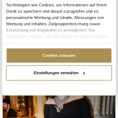
Technologien wie Cookies, um Informationen auf Ihrem
Gerät zu speichern und darauf zuzugreifen und so
personalisierte Werbung und Inhalte, Messungen von
Werbung und Inhalten, Zielgruppenforschung sowie
Entwicklung von Angeboten zu ermöglichen. Sie
entscheiden darüber, wer Ihre Daten für welche Zwecke
nutzt. Sie können Ihre Einwilligung jederzeit über die
Cookie-Erklärung oder durch Klicken auf das Privacy
Trigger Symbol ändern oder widerrufen
Cookies zulassen
Wenn Sie es erlauben, würden wir auch gerne:
Einstellungen verwalten
Informationen über Ihre geografische Lage
erfassen, welche bis auf einige Meter genau sein
können
Ihr Gerät durch aktives Scannen nach
bestimmten Merkmalen (Fingerprinting) identifizieren
Erfahren Sie mehr darüber, wie Ihre persönlichen Daten
verarbeitet werden, und legen Sie Ihre Präferenzen im