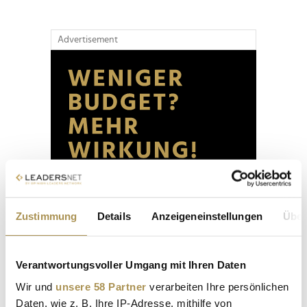
Advertisement
Zustimmung
Details
Anzeigeneinstellungen
Über
Verantwortungsvoller Umgang mit Ihren Daten
Wir und
unsere 58 Partner
verarbeiten Ihre persönlichen
Daten, wie z. B. Ihre IP-Adresse, mithilfe von