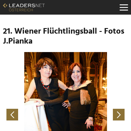
Zum
Inhalt
Zur
Fußzeilen-
Navigation
21. Wiener Flüchtlingsball - Fotos
Zur
J.Pianka
Hauptnavigation