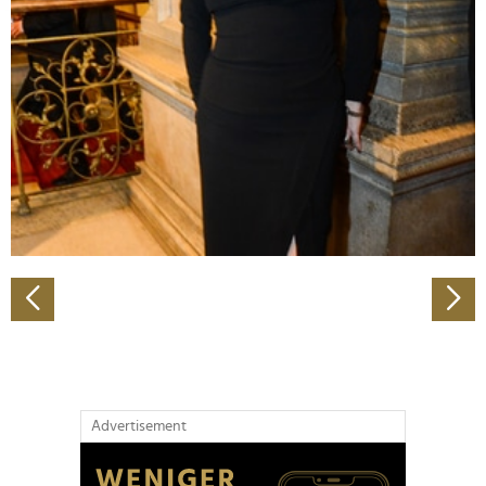
Abschnitt Einzelheiten
fest.
Wir verwenden Cookies, um Inhalte und Anzeigen zu
personalisieren, Funktionen für soziale Medien anbieten
zu können und die Zugriffe auf unsere Website zu
analysieren. Außerdem geben wir Informationen zu Ihrer
Verwendung unserer Website an unsere Partner für
soziale Medien, Werbung und Analysen weiter. Unsere
Partner führen diese Informationen möglicherweise mit
weiteren Daten zusammen, die Sie ihnen bereitgestellt
haben oder die sie im Rahmen Ihrer Nutzung der Dienste
gesammelt haben.
Advertisement