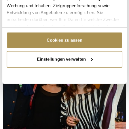
Werbung und Inhalten, Zielgruppenforschung sowie
Entwicklung von Angeboten zu ermöglichen. Sie
entscheiden darüber, wer Ihre Daten für welche Zwecke
nutzt. Sie können Ihre Einwilligung jederzeit über die
Cookie-Erklärung oder durch Klicken auf das Privacy
Trigger Symbol ändern oder widerrufen
Cookies zulassen
Wenn Sie es erlauben, würden wir auch gerne:
Einstellungen verwalten
Informationen über Ihre geografische Lage
erfassen, welche bis auf einige Meter genau sein
können
Ihr Gerät durch aktives Scannen nach
bestimmten Merkmalen (Fingerprinting) identifizieren
Erfahren Sie mehr darüber, wie Ihre persönlichen Daten
verarbeitet werden, und legen Sie Ihre Präferenzen im
Abschnitt Einzelheiten
fest.
Wir verwenden Cookies, um Inhalte und Anzeigen zu