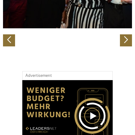
personalisieren, Funktionen für soziale Medien anbieten
zu können und die Zugriffe auf unsere Website zu
analysieren. Außerdem geben wir Informationen zu Ihrer
Verwendung unserer Website an unsere Partner für
soziale Medien, Werbung und Analysen weiter. Unsere
Partner führen diese Informationen möglicherweise mit
weiteren Daten zusammen, die Sie ihnen bereitgestellt
haben oder die sie im Rahmen Ihrer Nutzung der Dienste
gesammelt haben.
Advertisement