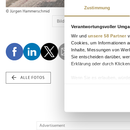
Zustimmung
© Jürgen Hammerschmid
Verantwortungsvoller Umgan
Wir und
unsere 58 Partner
v
Cookies, um Informationen a
Inhalte, Messungen von Werb
Sie entscheiden darüber, wer
Erklärung oder durch Klicken
Wenn Sie es erlauben, würde
ALLE FOTOS
Informationen über Ih
Ihr Gerät durch aktiv
Erfahren Sie mehr darüber, w
Einzelheiten
fest.
Wir verwenden Cookies, um I
Advertisement
und die Zugriffe auf unsere 