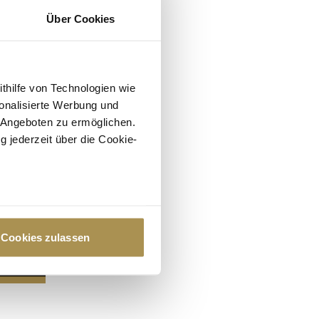
Über Cookies
ithilfe von Technologien wie
onalisierte Werbung und
 Angeboten zu ermöglichen.
g jederzeit über die Cookie-
au sein können
zieren
Cookies zulassen
hre Präferenzen im
Abschnitt
 Medien anbieten zu können
hrer Verwendung unserer