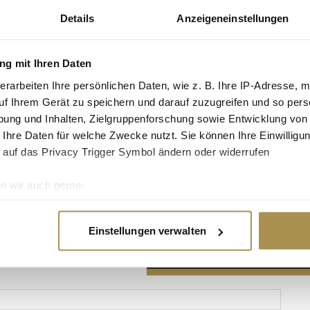
Details
Anzeigeneinstellungen
g mit Ihren Daten
erarbeiten Ihre persönlichen Daten, wie z. B. Ihre IP-Adresse, m
Advertisement
uf Ihrem Gerät zu speichern und darauf zuzugreifen und so pers
ung und Inhalten, Zielgruppenforschung sowie Entwicklung von
 Ihre Daten für welche Zwecke nutzt. Sie können Ihre Einwilligun
 auf das Privacy Trigger Symbol ändern oder widerrufen
n wir auch gerne:
re geografische Lage erfassen, welche bis auf einige Meter gen
es Scannen nach bestimmten Merkmalen (Fingerprinting) identifi
Einstellungen verwalten
ie Ihre persönlichen Daten verarbeitet werden, und legen Sie I
nhalte und Anzeigen zu personalisieren, Funktionen für soziale
Website zu analysieren. Außerdem geben wir Informationen zu I