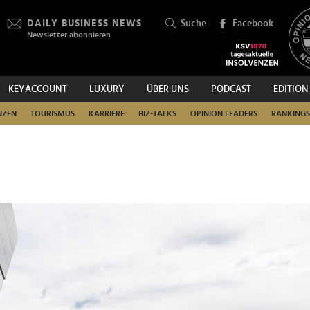
DAILY BUSINESS NEWS
Suche
Facebook
Newsletter abonnieren
KEYACCOUNT
LUXURY
ÜBER UNS
PODCAST
EDITION
SUCHEN
NZEN
TOURISMUS
KARRIERE
BIZ-TALKS
OPINION LEADERS
RANKINGS