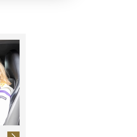
 führen diese Informationen
ie im Rahmen Ihrer Nutzung