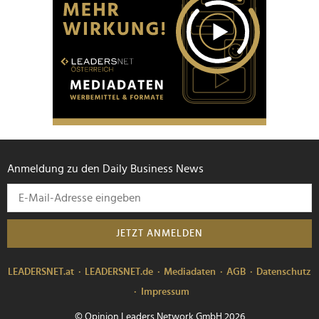
Anmeldung zu den Daily Business News
JETZT ANMELDEN
LEADERSNET.at
LEADERSNET.de
Mediadaten
AGB
Datenschutz
Impressum
© Opinion Leaders Network GmbH 2026