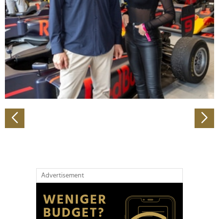
Wir verwenden Cookies, um Inhalte und Anzeigen zu
personalisieren, Funktionen für soziale Medien anbieten
zu können und die Zugriffe auf unsere Website zu
analysieren. Außerdem geben wir Informationen zu Ihrer
Verwendung unserer Website an unsere Partner für
soziale Medien, Werbung und Analysen weiter. Unsere
Partner führen diese Informationen möglicherweise mit
weiteren Daten zusammen, die Sie ihnen bereitgestellt
haben oder die sie im Rahmen Ihrer Nutzung der Dienste
gesammelt haben.
Advertisement