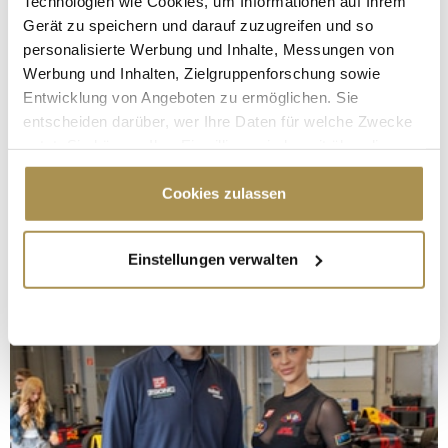
Technologien wie Cookies, um Informationen auf Ihrem
Gerät zu speichern und darauf zuzugreifen und so
personalisierte Werbung und Inhalte, Messungen von
Werbung und Inhalten, Zielgruppenforschung sowie
Entwicklung von Angeboten zu ermöglichen. Sie
entscheiden darüber, wer Ihre Daten für welche Zwecke
nutzt. Sie können Ihre Einwilligung jederzeit über die
Cookie-Erklärung oder durch Klicken auf das Privacy
Trigger Symbol ändern oder widerrufen
Cookies zulassen
Wenn Sie es erlauben, würden wir auch gerne:
Einstellungen verwalten
Informationen über Ihre geografische Lage
erfassen, welche bis auf einige Meter genau sein
können
Ihr Gerät durch aktives Scannen nach
bestimmten Merkmalen (Fingerprinting) identifizieren
Erfahren Sie mehr darüber, wie Ihre persönlichen Daten
verarbeitet werden, und legen Sie Ihre Präferenzen im
Abschnitt Einzelheiten
fest.