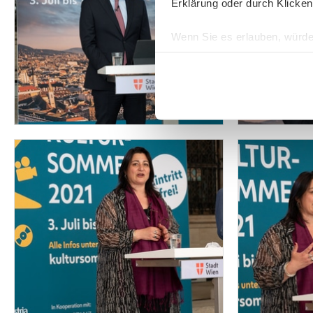
Erklärung oder durch Klicken
Wenn Sie es erlauben, würde
Informationen über Ih
Ihr Gerät durch aktiv
Erfahren Sie mehr darüber, w
Einzelheiten
fest.
Wir verwenden Cookies, um I
und die Zugriffe auf unsere 
Website an unsere Partner fü
möglicherweise mit weiteren
der Dienste gesammelt habe