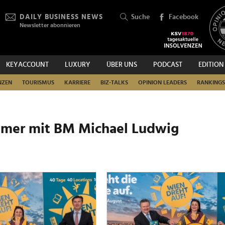
DAILY BUSINESS NEWS
Suche
Facebook
Newsletter abonnieren
KEYACCOUNT
LUXURY
ÜBER UNS
PODCAST
EDITION
SUCHEN
NZEN
TOURISMUS
KARRIERE
BIZ-TALKS
OPINION LEADERS
RANKINGS
mer mit BM Michael Ludwig