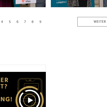
4
5
6
7
8
9
WEITER