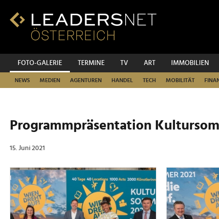
Zum
Inhalt
Zur
Fußzeilen-
Navigation
Zur
FOTO-GALERIE
TERMINE
TV
ART
IMMOBILIEN
Hauptnavigation
NEWS
MEDIEN
AGENTUREN
HANDEL
TECH
MOBILITÄT
FINA
Programmpräsentation Kultursom
15. Juni 2021