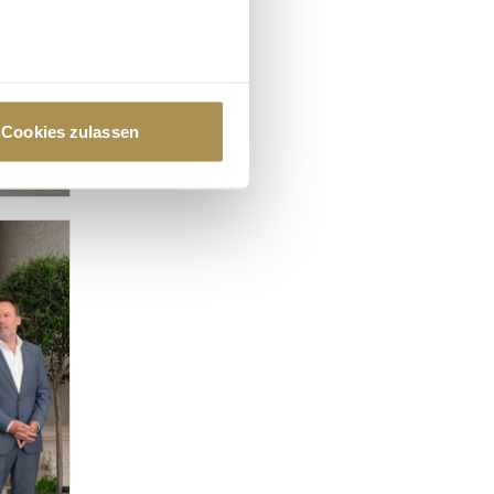
au sein können
zieren
Cookies zulassen
hre Präferenzen im
Abschnitt
 Medien anbieten zu können
hrer Verwendung unserer
 führen diese Informationen
ie im Rahmen Ihrer Nutzung