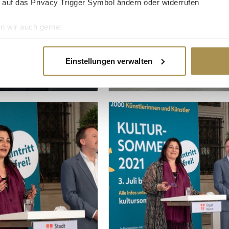
 auf das Privacy Trigger Symbol ändern oder widerrufen
n wir auch gerne:
re geografische Lage erfassen, welche bis auf einige Meter gen
es Scannen nach bestimmten Merkmalen (Fingerprinting) identifi
Einstellungen verwalten
ie Ihre persönlichen Daten verarbeitet werden, und legen Sie I
nhalte und Anzeigen zu personalisieren, Funktionen für soziale
Website zu analysieren. Außerdem geben wir Informationen zu I
r soziale Medien, Werbung und Analysen weiter. Unsere Partner
 Daten zusammen, die Sie ihnen bereitgestellt haben oder die s
n.