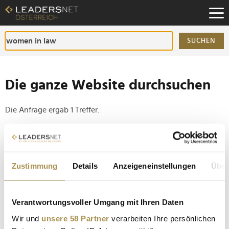
Zum
Inhalt
Zur
Fußzeilen-
SUCHEN
Navigation
Zur
Hauptnavigation
Die ganze Website durchsuchen
Die Anfrage ergab 1 Treffer.
Tipp
Seiten suchen, die genau diese Wortgruppe enthalten:
Zustimmung
Details
Anzeigeneinstellungen
Über
Setzen Sie die gesuchten Wörter zwischen
Anführungszeichen: zb "Vorname Nachname".
Verantwortungsvoller Umgang mit Ihren Daten
Warum an weiblichen Aufsichtsräten kein Weg
Wir und
unsere 58 Partner
verarbeiten Ihre persönlichen
vorbeiführt