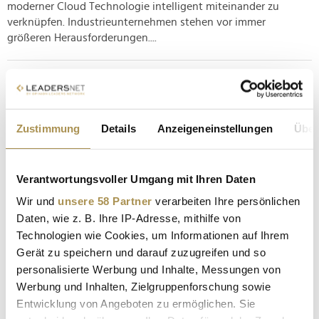
moderner Cloud Technologie intelligent miteinander zu
verknüpfen. Industrieunternehmen stehen vor immer
größeren Herausforderungen....
So schätzen österreichische CEOs das
Wirtschaftsjahr 2024 ein
NEWS
| 22.01.2024
Zustimmung
Details
Anzeigeneinstellungen
Über
Knapp die Hälfte der Befragten einer PwC-Studie geht von
einem Wachstum aus; der hohe Transformationsdruck für die
Verantwortungsvoller Umgang mit Ihren Daten
heimische Wirtschaft dürfte aber zur Herausforderung
werden. Im globalen Vergleich erweisen sich heimische Top-
Wir und
unsere 58 Partner
verarbeiten Ihre persönlichen
Manager:innen als Vorreiter bei Klimamaßnahmen. Trotz den
Daten, wie z. B. Ihre IP-Adresse, mithilfe von
zahlreichen...
Technologien wie Cookies, um Informationen auf Ihrem
Gerät zu speichern und darauf zuzugreifen und so
personalisierte Werbung und Inhalte, Messungen von
PwC startet Plattform für Aufsichtsräte in Österreich
Werbung und Inhalten, Zielgruppenforschung sowie
NEWS
| 18.01.2024
Entwicklung von Angeboten zu ermöglichen. Sie