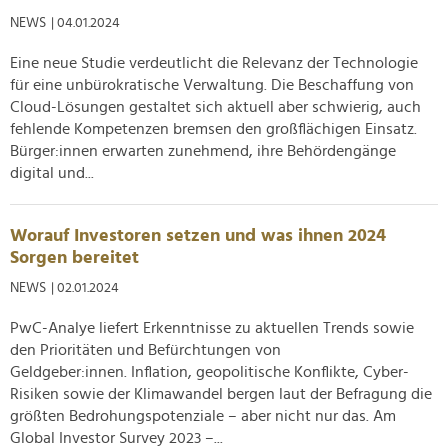
Verwendung unserer Website an unsere Partner für
NEWS
| 04.01.2024
soziale Medien, Werbung und Analysen weiter. Unsere
Eine neue Studie verdeutlicht die Relevanz der Technologie
Partner führen diese Informationen möglicherweise mit
für eine unbürokratische Verwaltung. Die Beschaffung von
weiteren Daten zusammen, die Sie ihnen bereitgestellt
Cloud-Lösungen gestaltet sich aktuell aber schwierig, auch
haben oder die sie im Rahmen Ihrer Nutzung der Dienste
fehlende Kompetenzen bremsen den großflächigen Einsatz.
gesammelt haben.
Bürger:innen erwarten zunehmend, ihre Behördengänge
digital und...
Worauf Investoren setzen und was ihnen 2024
Sorgen bereitet
NEWS
| 02.01.2024
PwC-Analye liefert Erkenntnisse zu aktuellen Trends sowie
den Prioritäten und Befürchtungen von
Geldgeber:innen. Inflation, geopolitische Konflikte, Cyber-
Risiken sowie der Klimawandel bergen laut der Befragung die
größten Bedrohungspotenziale – aber nicht nur das. Am
Global Investor Survey 2023 –...