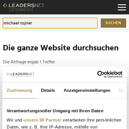
Zum
Inhalt
Zur
Fußzeilen-
SUCHEN
Navigation
Zur
Hauptnavigation
Die ganze Website durchsuchen
Die Anfrage ergab 1 Treffer.
Tipp
Seiten suchen, die genau diese Wortgruppe enthalten:
Zustimmung
Details
Anzeigeneinstellungen
Über
Setzen Sie die gesuchten Wörter zwischen
Anführungszeichen: zb "Vorname Nachname".
Verantwortungsvoller Umgang mit Ihren Daten
Wir und
unsere 58 Partner
verarbeiten Ihre persönlichen
"Große Technologien entstehen nicht ohne Risiko"
Daten, wie z. B. Ihre IP-Adresse, mithilfe von