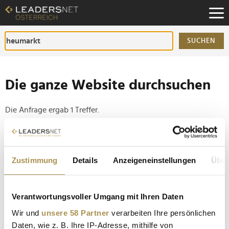
Zum
Inhalt
Zur
Fußzeilen-
SUCHEN
Navigation
Zur
Hauptnavigation
Die ganze Website durchsuchen
Die Anfrage ergab 1 Treffer.
Tipp
Seiten suchen, die genau diese Wortgruppe enthalten:
Zustimmung
Details
Anzeigeneinstellungen
Über
Setzen Sie die gesuchten Wörter zwischen
Anführungszeichen: zb "Vorname Nachname".
Verantwortungsvoller Umgang mit Ihren Daten
Wir und
unsere 58 Partner
verarbeiten Ihre persönlichen
"Große Technologien entstehen nicht ohne Risiko"
Daten, wie z. B. Ihre IP-Adresse, mithilfe von