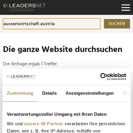
Zum
Inhalt
Zur
Fußzeilen-
SUCHEN
Navigation
Zur
Hauptnavigation
Die ganze Website durchsuchen
Die Anfrage ergab 1 Treffer.
Tipp
Seiten suchen, die genau diese Wortgruppe enthalten:
Zustimmung
Details
Anzeigeneinstellungen
Über
Setzen Sie die gesuchten Wörter zwischen
Anführungszeichen: zb "Vorname Nachname".
Verantwortungsvoller Umgang mit Ihren Daten
Wir und
unsere 58 Partner
verarbeiten Ihre persönlichen
Österreichs Exportchampions wurden ausgezeichnet
Daten, wie z. B. Ihre IP-Adresse, mithilfe von